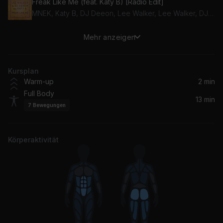
Freak Like Me (feat. Katy B) [Radio Edit]
MNEK, Katy B, DJ Deeon, Lee Walker, Lee Walker, DJ Deeon
Mehr anzeigen
Mi Gente (Hugel Remix)
J Balvin, Willy William, HUGEL
Kursplan
Losing It (Radio Edit)
Warm-up
2 min
FISHER
Full Body
13 min
7
Bewegungen
Doing It Wrong (feat. Liv)
Gorgon City, Liv
Körperaktivität