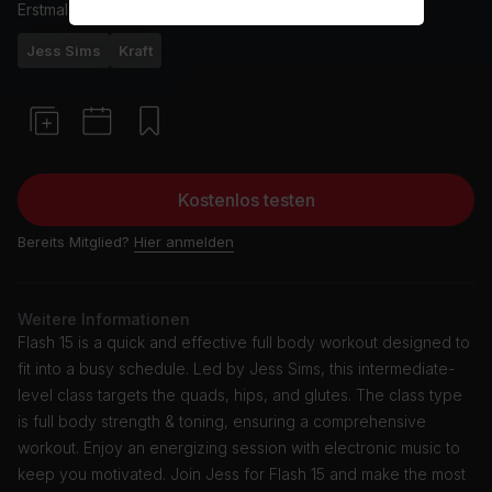
Erstmals ausgestrahlt am
19/11/23
Jess Sims
Kraft
Kostenlos testen
Bereits Mitglied?
Hier anmelden
Weitere Informationen
Flash 15 is a quick and effective full body workout designed to
fit into a busy schedule. Led by Jess Sims, this intermediate-
level class targets the quads, hips, and glutes. The class type
is full body strength & toning, ensuring a comprehensive
workout. Enjoy an energizing session with electronic music to
keep you motivated. Join Jess for Flash 15 and make the most