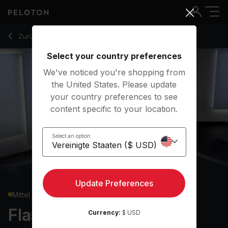
Flash 15 Full Body Strength With 12-Minute EMOM - Jess Si
Zurück zu Kraftkurse
Zurück
Kostenlos testen
Select your country preferences
We've noticed you're shopping from
the United States. Please update
your country preferences to see
content specific to your location.
Select an option
Update Preferences
Mittel
Flash 15
Currency:
$ USD