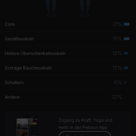
21%
Core
Terti
Musk
15%
Gesäßmuskeln
Terti
Musk
13%
Hintere Oberschenkelmuskeln
Seku
Musk
13%
Schräge Bauchmuskeln
Seku
Musk
6%
Schultern
Prim
Musk
32%
Andere
Zugang zu Kraft, Yoga und
mehr in der Peloton App