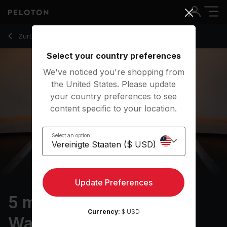
5 min Seated Adaptive Warm Up
Zurück zu Kraftkurse
Zurück
Kostenlos testen
Select your country preferences
We've noticed you're shopping from
the United States. Please update
your country preferences to see
content specific to your location.
Select an option
Update Preferences
5 min Seated Adaptive
Currency:
$ USD
Warm Up