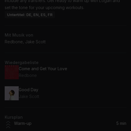
include any transfers. Get ready to warm up with Logan and
set the tone for your upcoming workouts.
Untertitel: DE, EN, ES, FR
Mit Musik von
Redbone, Jake Scott
Wiedergabeliste
Come and Get Your Love
Redbone
Good Day
Jake Scott
Kursplan
Warm-up
5 min