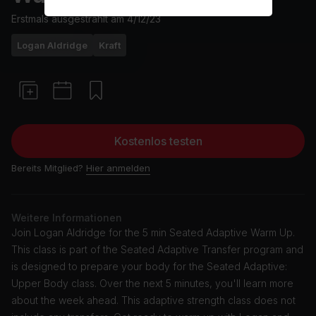
Erstmals ausgestrahlt am
4/12/23
Logan Aldridge
Kraft
Kostenlos testen
Bereits Mitglied?
Hier anmelden
Weitere Informationen
Join Logan Aldridge for the 5 min Seated Adaptive Warm Up.
This class is part of the Seated Adaptive Transfer program and
is designed to prepare your body for the Seated Adaptive:
Upper Body class. Over the next 5 minutes, you'll learn more
about the week ahead. This adaptive strength class does not