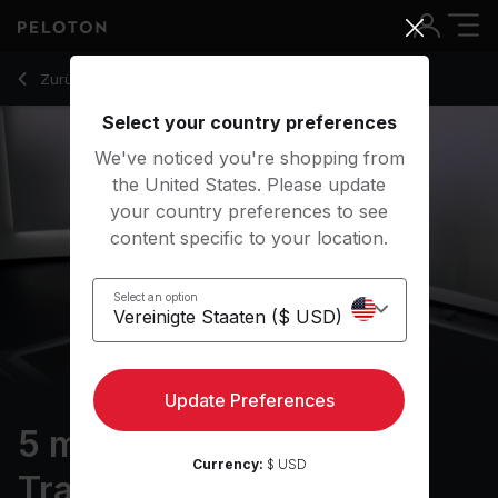
5 min Intro to Density Training
Zurück zu Kraftkurse
Zurück
Kostenlos testen
Select your country preferences
We've noticed you're shopping from
the United States. Please update
your country preferences to see
content specific to your location.
Select an option
Update Preferences
5 min Intro to Density
Currency:
$ USD
Training