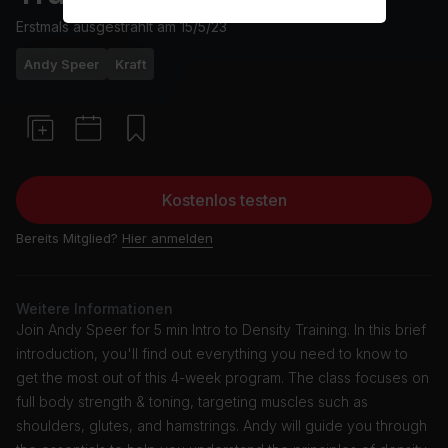
Erstmals ausgestrahlt am
15/5/23
Andy Speer
Kraft
Kostenlos testen
Bereits Mitglied?
Hier anmelden
Weitere Informationen
Join Andy Speer for 5 min Intro to Density Training. In this brief
introduction, you'll find out everything you need to know to
get the most out of this 4-week program. The class focuses on
full body strength & toning, targeting muscles such as
shoulders, glutes, and hamstrings. Andy will guide you through