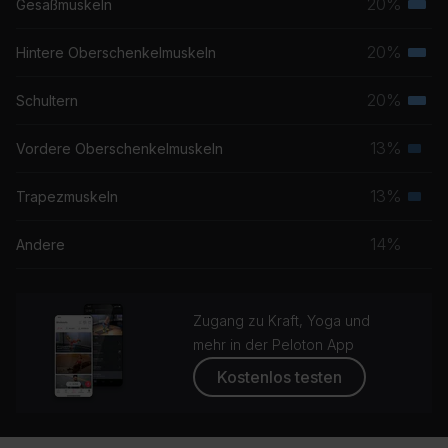
20%
Gesäßmuskeln
Terti
Musk
20%
Hintere Oberschenkelmuskeln
Terti
Musk
20%
Schultern
Terti
Musk
13%
Vordere Oberschenkelmuskeln
Seku
Musk
13%
Trapezmuskeln
Seku
Musk
14%
Andere
Zugang zu Kraft, Yoga und
mehr in der Peloton App
Kostenlos testen