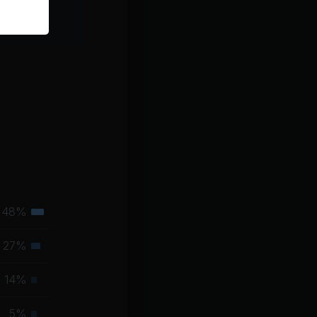
48%
Tertiäre
Muskelgruppe
27%
Sekundäre
Muskelgruppe
14%
Primäre
Muskelgruppe
5%