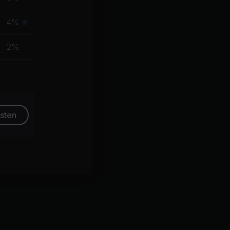
Primäre
Muskelgruppe
4%
Primäre
Muskelgruppe
2%
esten