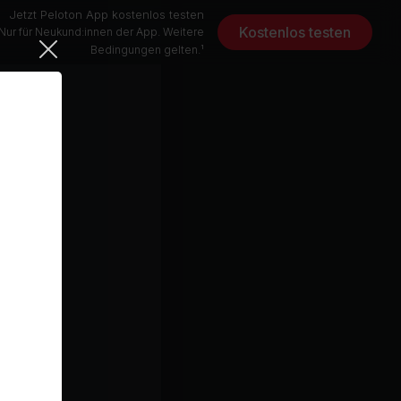
Jetzt Peloton App kostenlos testen
Kostenlos testen
Nur für Neukund:innen der App. Weitere
Bedingungen gelten.¹
Kaleidoscope (From The New Broadway Musical "Hell's Kitchen") (feat. Maleah Joi Moon)
 Moon
5 min