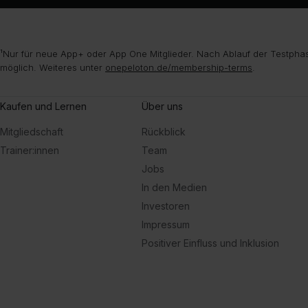
¹Nur für neue App+ oder App One Mitglieder. Nach Ablauf der Testphas
möglich. Weiteres unter
onepeloton.de/membership-terms
.
Kaufen und Lernen
Über uns
Mitgliedschaft
Rückblick
Trainer:innen
Team
Jobs
In den Medien
Investoren
Impressum
Positiver Einfluss und Inklusion