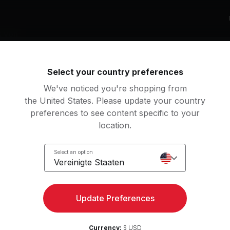
k von
ys, KAYTRANADA, Armand Van Helden, Syd
Select your country preferences
We've noticed you're shopping from
beliste
the United States. Please update your country
 My My (Original Club Mix)
preferences to see content specific to your
Armand Van Helden, Armand van Helden, Tara McDonald
Alicia Keys, Maleah Joi
location.
U'RE THE ONE (feat. Syd)
YTRANADA, Syd
Select an option
Vereinigte Staaten
Update Preferences
e
10
Bewegungen
Currency:
$ USD