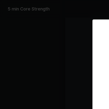
5 min Core Strength
Mit Musi
Alicia Ke
Wiederga
My
YO
KA
Kursplan
Cor