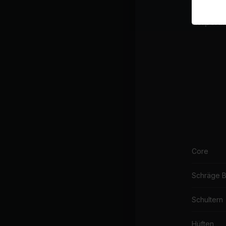
Körperakt
Core
Schräge 
Schultern
Hüften