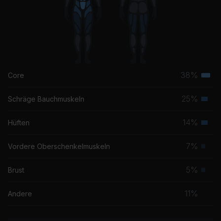
38%
Core
Terti
Musk
25%
Schräge Bauchmuskeln
Seku
Musk
14%
Hüften
Seku
Musk
7%
Vordere Oberschenkelmuskeln
Prim
Musk
5%
Brust
Prim
Musk
11%
Andere