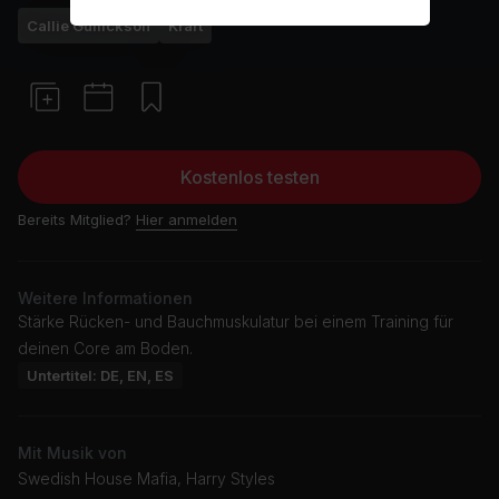
Callie Gullickson
Kraft
Kostenlos testen
Bereits Mitglied?
Hier anmelden
Weitere Informationen
Stärke Rücken- und Bauchmuskulatur bei einem Training für
deinen Core am Boden.
Untertitel: DE, EN, ES
Mit Musik von
Swedish House Mafia, Harry Styles