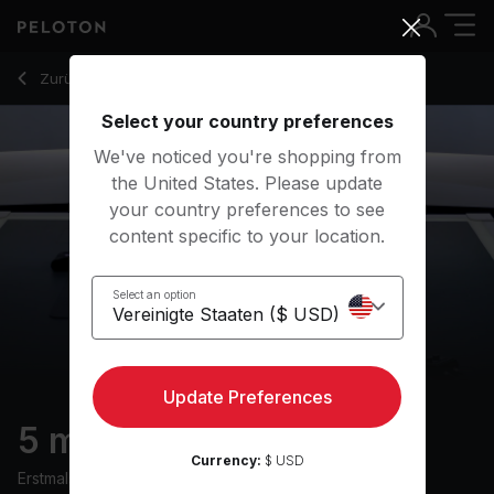
5 min Core Strength
Zurück zu Kraftkurse
Zurück
Kostenlos testen
Select your country preferences
We've noticed you're shopping from
the United States. Please update
your country preferences to see
content specific to your location.
Select an option
Update Preferences
5 min Core Strength
Currency:
$ USD
Erstmals ausgestrahlt am
17/9/24