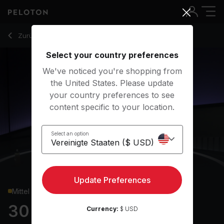
30 min Upper Body Strength
Zurück zu Kraftkurse
Zurück
Kostenlos testen
Select your country preferences
We've noticed you're shopping from
the United States. Please update
your country preferences to see
content specific to your location.
Select an option
Update Preferences
Mittel
30 min Upper Body
Currency:
$ USD