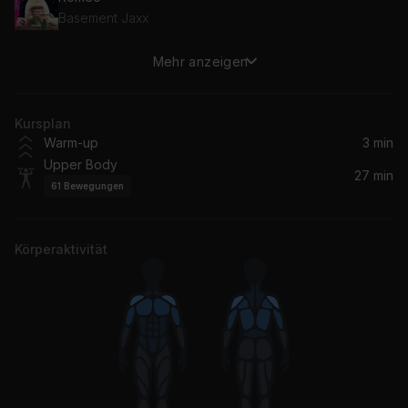
Basement Jaxx
Mehr anzeigen
DROP!
Forrest Frank
Kursplan
Raise the Roof (feat. Ty Dolla $ign) (feat. Ty Dolla $ign)
Warm-up
3 min
Ty Dolla $ign, Kap G
Upper Body
27 min
61
Bewegungen
Stop It (feat. T.I.)
French Montana, T.I., T.I
Körperaktivität
It's Goin' Down (Clean) (feat. Mike Shinoda & Mr. Hahn)
Mike Shinoda, X-Ecutioners, Mr. Hahn
Number One Spot
Ludacris
waves