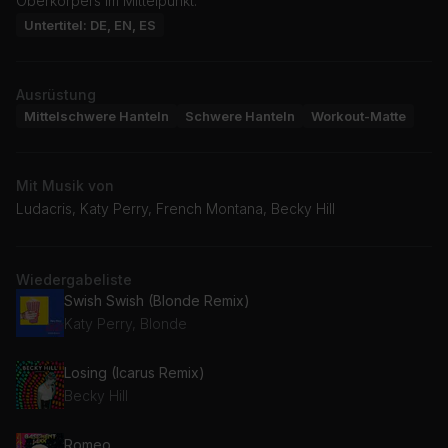
Oberkörpers im Mittelpunkt.
Untertitel: DE, EN, ES
Ausrüstung
Mittelschwere Hanteln
Schwere Hanteln
Workout-Matte
Mit Musik von
Ludacris, Katy Perry, French Montana, Becky Hill
Wiedergabeliste
Swish Swish (Blonde Remix)
Katy Perry, Blonde
Losing (Icarus Remix)
Becky Hill
Romeo