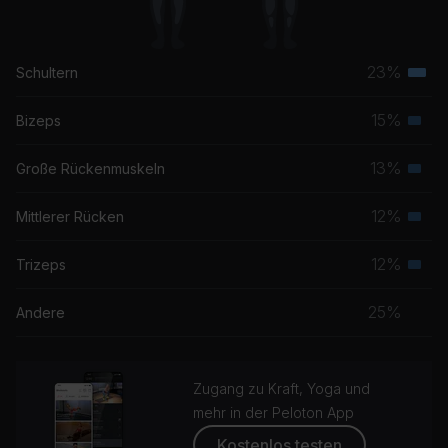
Miguel
23%
Schultern
Terti
Musk
15%
Bizeps
Seku
Musk
13%
Große Rückenmuskeln
Seku
Musk
12%
Mittlerer Rücken
Seku
Musk
12%
Trizeps
Seku
Musk
25%
Andere
Zugang zu Kraft, Yoga und
mehr in der Peloton App
Kostenlos testen