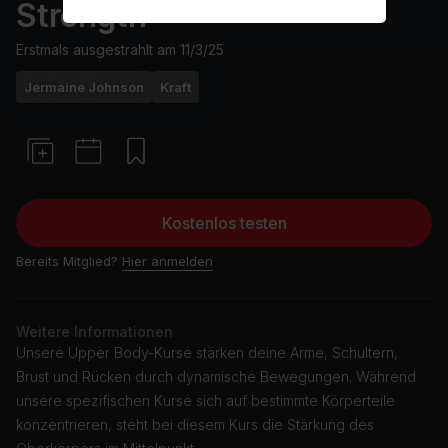
Strength
Erstmals ausgestrahlt am
11/3/25
Jermaine Johnson
Kraft
Kostenlos testen
Bereits Mitglied?
Hier anmelden
Weitere Informationen
Unsere Upper Body-Kurse stärken deine Arme, Schultern,
Brust und Rücken durch dynamische Bewegungen. Während
unsere spezifischen Kurse sich auf bestimmte Körperteile
konzentrieren, steht bei diesem Kurs die Stärkung des