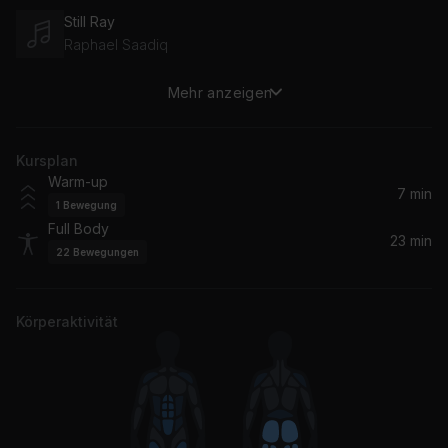
Still Ray
Raphael Saadiq
Mehr anzeigen
Never Be the Same
Camila Cabello
Kursplan
Can't Get Enough (feat. Sean Paul) [Dutty Remix]
Warm-up
Sean Paul, Jennifer Lopez
7 min
1
Bewegung
Full Body
La Botella
23 min
22
Bewegungen
Enrique Iglesias, El Alfa
Is This Love
Körperaktivität
Bob Marley & The Wailers
Saturn
SZA