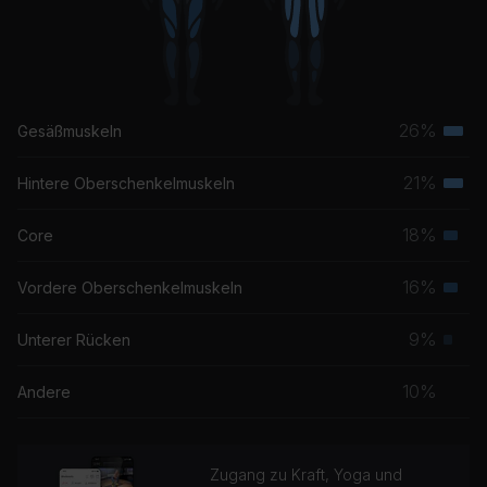
Message In a Bottle (Album Version)
Matisyahu
Crash (feat. Jeremih)
Jeremih, Skilla Baby
26%
Gesäßmuskeln
Terti
Musk
21%
Hintere Oberschenkelmuskeln
Terti
Musk
18%
Core
Seku
Musk
16%
Vordere Oberschenkelmuskeln
Seku
Musk
9%
Unterer Rücken
Prim
Musk
10%
Andere
Zugang zu Kraft, Yoga und