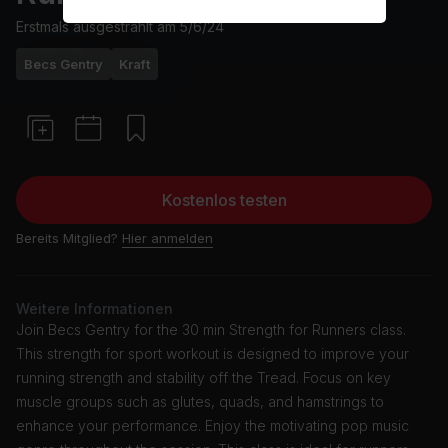
Erstmals ausgestrahlt am
5/6/24
Becs Gentry
Kraft
Kostenlos testen
Bereits Mitglied?
Hier anmelden
Weitere Informationen
Join Becs Gentry for the 30 min Strength for Runners class.
This strength for sport workout is designed to improve your
running strength and stability off the Tread. Focus on key
muscle groups such as glutes, quads, and hamstrings to
enhance your performance. Enjoy the motivating pop music