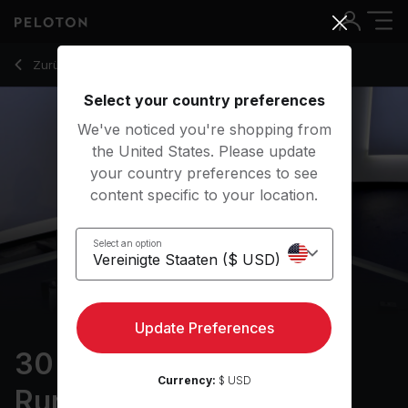
30 Min Strength for Runners with Squat Jumps - Becs Gentr
Zurück zu Kraftkurse
Zurück
Kostenlos testen
Select your country preferences
We've noticed you're shopping from
the United States. Please update
your country preferences to see
content specific to your location.
Select an option
Update Preferences
30 min Strength for
Currency:
$ USD
Runners