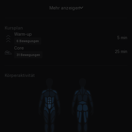
Mehr anzeigen
Always Be My Baby (Def Classic Radio Version)
Mariah Carey
Kursplan
Sunrise To The Morning
Warm-up
Franky Wah
5 min
6
Bewegungen
Core
Every Single Time (Jess Bays Remix)
25 min
31
Bewegungen
Jess Bays, Bissett
Let the Sun Shine (Milk & Sugar Re-Rub Extended Mix)
Körperaktivität
Milk & Sugar
Be Alright
Maeve
Trumpet
CKay, Olamide