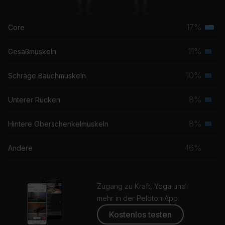
17%
Core
Terti
Musk
11%
Gesäßmuskeln
Seku
Musk
10%
Schräge Bauchmuskeln
Seku
Musk
8%
Unterer Rücken
Seku
Musk
8%
Hintere Oberschenkelmuskeln
Seku
Musk
46%
Andere
Zugang zu Kraft, Yoga und
mehr in der Peloton App
Kostenlos testen