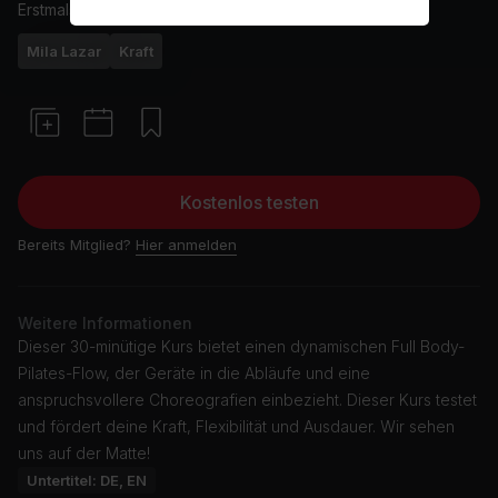
Erstmals ausgestrahlt am
13/5/25
Mila Lazar
Kraft
Kostenlos testen
Bereits Mitglied?
Hier anmelden
Weitere Informationen
Dieser 30-minütige Kurs bietet einen dynamischen Full Body-
Pilates-Flow, der Geräte in die Abläufe und eine
anspruchsvollere Choreografien einbezieht. Dieser Kurs testet
und fördert deine Kraft, Flexibilität und Ausdauer. Wir sehen
uns auf der Matte!
Untertitel: DE, EN