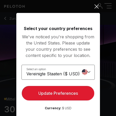
30 min Pilates: Power
Zurück zu Kraftkurse
Zurück
Kostenlos testen
Select your country preferences
We've noticed you're shopping from
the United States. Please update
your country preferences to see
content specific to your location.
Select an option
Update Preferences
Mittel
30 min Pilates: Power
Currency:
$ USD