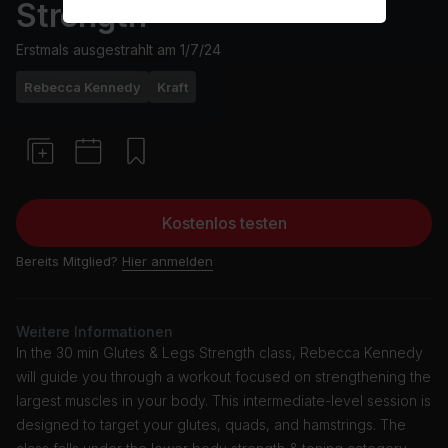
Strength
Erstmals ausgestrahlt am
1/7/24
Rebecca Kennedy
Kraft
Kostenlos testen
Bereits Mitglied?
Hier anmelden
Weitere Informationen
In the 30 min Glutes & Legs Strength class, Rebecca Kennedy
will guide you through a workout focused on strengthening the
largest muscles in your body. This intermediate-level session is
designed to target your glutes, quads, and hamstrings. The