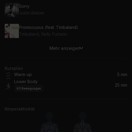
Sorry
Justin Bieber
Promiscuous (feat. Timbaland)
Timbaland, Nelly Furtado
Mehr anzeigen
Fat Lip
Sum 41
Kursplan
How You Remind Me
Warm-up
5 min
Nickelback
Lower Body
25 min
63
Bewegungen
All I Really Want
Alanis Morissette
Körperaktivität
exes (Regard Remix)
Tate McRae