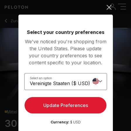
30 Min Glutes & Legs Strength with Kickstand Deadlift - Re
Zurück zu Kraftkurse
Zurück
Kostenlos testen
Select your country preferences
We've noticed you're shopping from
the United States. Please update
your country preferences to see
content specific to your location.
Select an option
Update Preferences
Mittel
30 min Glutes & Legs
Currency:
$ USD