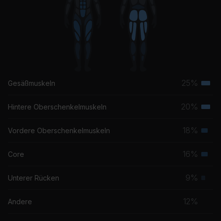
There's Nothing Holdin' Me Back
Shawn Mendes
Scars To Your Beautiful
Alessia Cara
25%
Gesäßmuskeln
Terti
Musk
20%
Hintere Oberschenkelmuskeln
Terti
Musk
18%
Vordere Oberschenkelmuskeln
Seku
Musk
16%
Core
Seku
Musk
9%
Unterer Rücken
Prim
Musk
12%
Andere