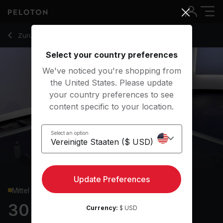
30 Min Glutes & Legs Strength with 8-Min EMOM - Rad Lope
Zurück zu Kraftkurse
Zurück
Kostenlos testen
Select your country preferences
We've noticed you're shopping from
the United States. Please update
your country preferences to see
content specific to your location.
Select an option
Update Preferences
Mittel
30 min Glutes & Legs
Currency:
$ USD