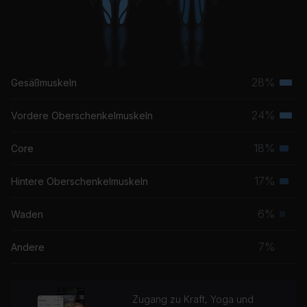
28%
Gesäßmuskeln
Terti
Musk
24%
Vordere Oberschenkelmuskeln
Terti
Musk
18%
Core
Seku
Musk
17%
Hintere Oberschenkelmuskeln
Seku
Musk
6%
Waden
Prim
Musk
7%
Andere
Zugang zu Kraft, Yoga und