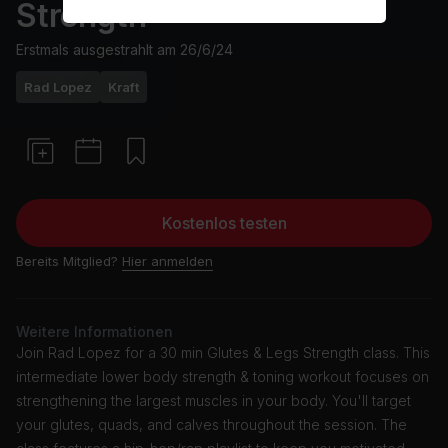
Strength
Erstmals ausgestrahlt am
26/6/24
Rad Lopez
Kraft
Kostenlos testen
Bereits Mitglied?
Hier anmelden
Weitere Informationen
Join Rad Lopez for a 30 min Glutes & Legs Strength class. This
intermediate lower body strength & toning workout focuses on
strengthening the largest muscles in your body. You'll target
your glutes, quads, and calves throughout the session. The