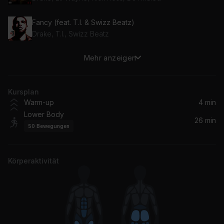
Fancy (feat. T.I. & Swizz Beatz)
Drake, T.I., Swizz Beatz
Mehr anzeigen
Pop That (feat. Rick Ross, Drake & Lil Wayne)
Drake, Lil Wayne, Rick Ross, French Montana
Kursplan
Thong Song (Dejack & JUDICI Remix)
Warm-up
4 min
Buzz Low
Lower Body
26 min
50
Bewegungen
Electric Feel
MGMT
Körperaktivität
Firestone
Kygo, Conrad Sewell
Cherry Wine (feat. Amy Winehouse)
Nas, Amy Winehouse