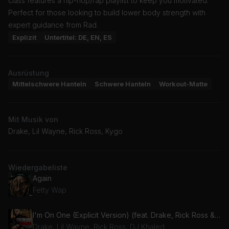
class features a hip-hop/rap playlist to keep you motivated.
Perfect for those looking to build lower body strength with
expert guidance from Rad.
Explizit
Untertitel: DE, EN, ES
Ausrüstung
Mittelschwere Hanteln
Schwere Hanteln
Workout-Matte
Mit Musik von
Drake, Lil Wayne, Rick Ross, Kygo
Wiedergabeliste
Again
Fetty Wap
I'm On One (Explicit Version) (feat. Drake, Rick Ross & Lil Wayne)
Drake, Lil Wayne, Rick Ross, DJ Khaled