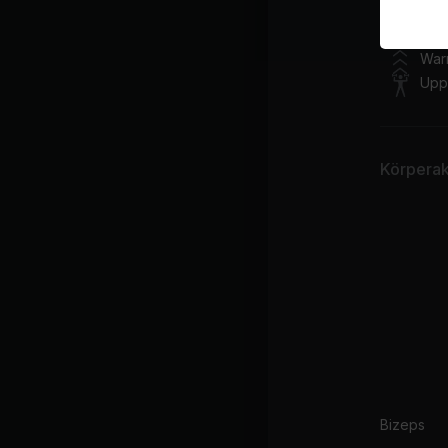
sl
Kursplan
Ta
War
Upp
Körperakt
Bizeps