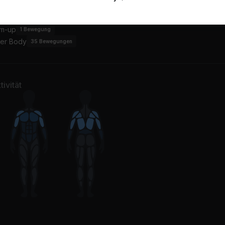
ower (Moore Kismet Remix)
ILYAF (I love you always
te McRae
Digital Farm Animals, Do
m-up
1
Bewegung
er Body
35
Bewegungen
ivität