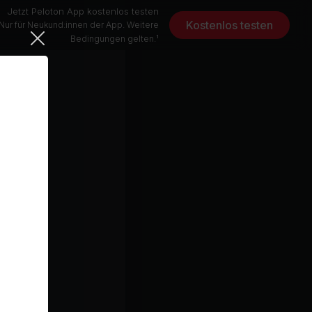
Jetzt Peloton App kostenlos testen
Kostenlos testen
Nur für Neukund:innen der App. Weitere
Bedingungen gelten.¹
Ain't Too Proud To Beg (Benny Jay Edit)
Toca's Miracle (Kevin McKay Remix)
Edit)
one