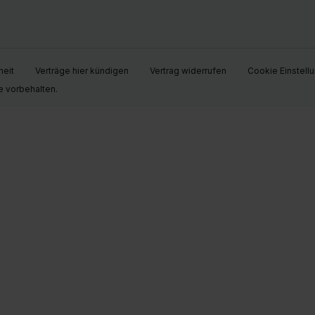
heit
Verträge hier kündigen
Vertrag widerrufen
Cookie Einstell
e vorbehalten.