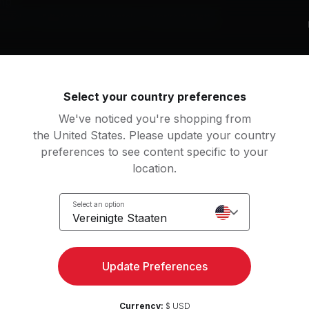
ng
anteln
Mittelschwere Hanteln
Workout-Matte
k von
te McRae, Quintino, Kevin McKay
Select your country preferences
We've noticed you're shopping from
the United States. Please update your country
preferences to see content specific to your
beliste
location.
Love No More Merk & Kremont Remix
ud Luxury, Anders, anders
Jolyon Petch, Komes
Select an option
Vereinigte Staaten
Gimme Gimme (Club Mix) (feat. Bleech)
vin McKay, Lee Cabrera, Bleech
Jen Payne, Leo Wood
Update Preferences
t down on it
Freak (Joe Stone Remix 
Mehr anzeigen
ol & The Gang, Young Franco
R3hab, Quintino, Joe St
Currency:
$ USD