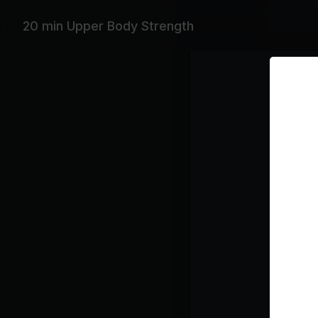
Ausrüstu
Leichte H
20 min Upper Body Strength
Mit Musi
R3hab, Ta
Wiederga
Lo
Ke
ge
Ko