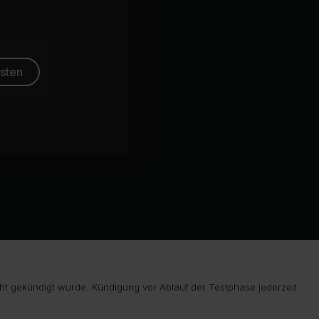
esten
ht gekündigt wurde. Kündigung vor Ablauf der Testphase jederzeit