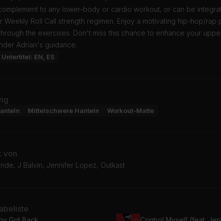
 complement to any lower-body or cardio workout, or can be integra
r Weekly Roll Call strength regimen. Enjoy a motivating hip-hop/rap p
through the exercises. Don't miss this chance to enhance your upp
nder Adrian's guidance.
Untertitel: EN, ES
ng
anteln
Mittelschwere Hanteln
Workout-Matte
k von
nde, J Balvin, Jennifer Lopez, Outkast
beliste
by Got Back