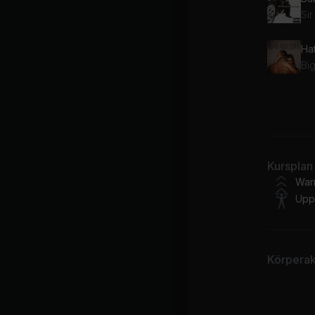
Sir
Ha
Bi
Th
Kursplan
Fr
War
Upp
Körperakt