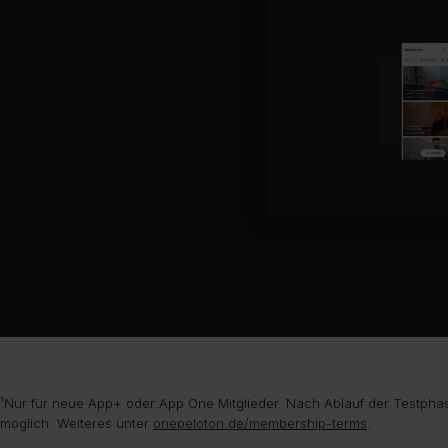
¹Nur für neue App+ oder App One Mitglieder. Nach Ablauf der Testphas
möglich. Weiteres unter
onepeloton.de/membership-terms
.