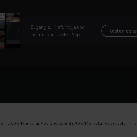
Zugang zu Kraft, Yoga und
Kostenlos t
mehr in der Peloton App
e, 12,99 €/Monat für App One oder 28,99 €/Monat für App+, sofern nic