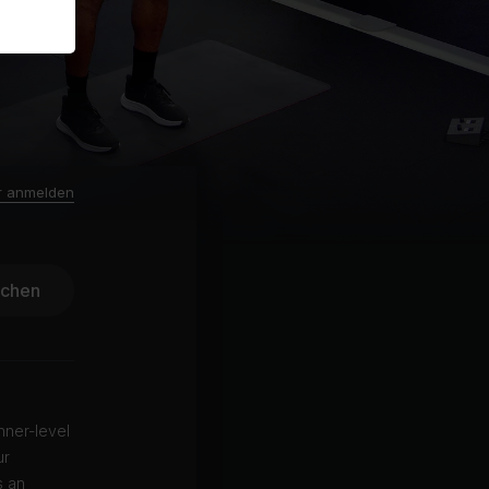
r anmelden
ichen
nner-level
ur
s an