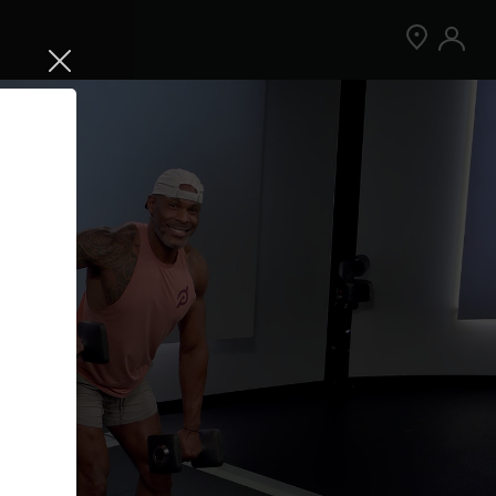
Jetzt Peloton App kostenlos testen
Kostenlos testen
Nur für Neukund:innen der App. Weitere
Bedingungen gelten.¹