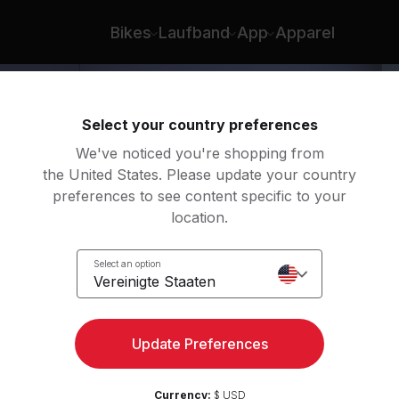
Adrian Williams
Bikes
Laufband
App
Apparel
Select your country preferences
We've noticed you're shopping from
the United States. Please update your country
preferences to see content specific to your
location.
 Roll
Select an option
Vereinigte Staaten
dy
Update Preferences
Currency:
$ USD