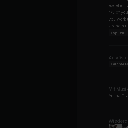
excellent
4/5 of you
you work 
strength u
Explizit
Ausrüstu
Leichte H
Mit Musi
Ariana Gra
Wiederga
Ba