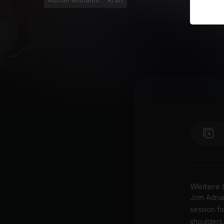
Adrian Williams
Kraft
Weitere 
Join Adria
session f
shoulders,