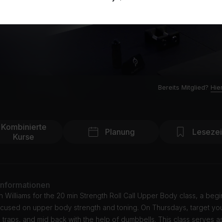
Bereits Mitglied?
Hie
Kombinierte
Planung
Leseze
Kurse
Informationen
n Williams for the 20 min Strength Roll Call Upper Body class, a begi
ocused on upper body strength and toning. On Thursdays, target yo
 traps, and mid back with the help of dumbbells. This class serves a