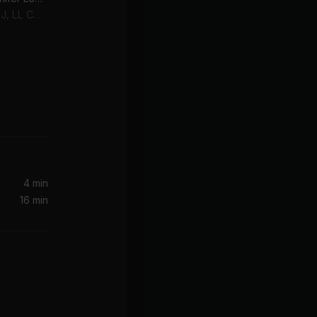
Jennifer Lopez, LL Cool J, LL COOL J
illac)
4 min
16 min