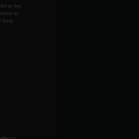
ted as day
laylist as
er body
Control Myself (feat. Jennifer Lopez)