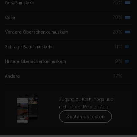
23%
Gesäßmuskeln
Terti
Musk
20%
Core
Terti
Musk
20%
Vordere Oberschenkelmuskeln
Terti
Musk
11%
Schräge Bauchmuskeln
Seku
Musk
9%
Hintere Oberschenkelmuskeln
Seku
Musk
17%
Andere
Zugang zu Kraft, Yoga und
mehr in der Peloton App
Kostenlos testen