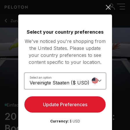
20 Min Strength Roll Call: Bodyweight with Shoulder Taps - 
Zurück zu Kraftkurse
Zurück
Kostenlos testen
Select your country preferences
We've noticed you're shopping from
the United States. Please update
your country preferences to see
content specific to your location.
Select an option
Update Preferences
Einfach
20 min Strength Roll Call:
Currency:
$ USD
Bodyweight