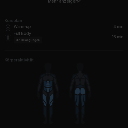
Mehr anzeigen
UN PREVIEW
Bad Bunny
Kursplan
Qué Tengo Que Hacer
Warm-up
4 min
Arcángel
Full Body
16 min
37
Bewegungen
Talibans II
Burna Boy, Byron Messia
Körperaktivität
Run
Becky Hill, Galantis
Fire for You
Cannons