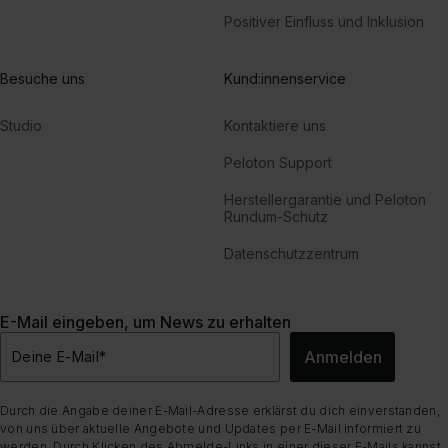
Positiver Einfluss und Inklusion
Besuche uns
Kund:innenservice
Studio
Kontaktiere uns
Peloton Support
Herstellergarantie und Peloton
Rundum-Schutz
Datenschutzzentrum
E-Mail eingeben, um News zu erhalten
Anmelden
Deine E-Mail
*
Durch die Angabe deiner E-Mail-Adresse erklärst du dich einverstanden,
von uns über aktuelle Angebote und Updates per E-Mail informiert zu
werden. Durch Klicken des Abmelde-Links in einer dieser E-Mails kannst