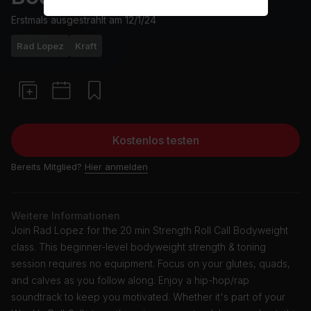
Erstmals ausgestrahlt am
12/1/24
Rad Lopez
Kraft
Kostenlos testen
Bereits Mitglied?
Hier anmelden
Weitere Informationen
Join Rad Lopez for the 20 min Strength Roll Call Bodyweight
class. This beginner-level bodyweight strength & toning
session requires no equipment. Focus on your glutes, quads,
and calves as you follow along. Enjoy a hip-hop/rap
soundtrack to keep you motivated. Whether it's part of your