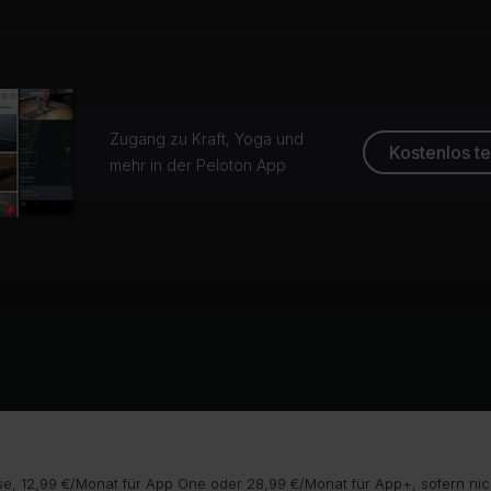
Zugang zu Kraft, Yoga und
Kostenlos t
mehr in der Peloton App
e, 12,99 €/Monat für App One oder 28,99 €/Monat für App+, sofern nic