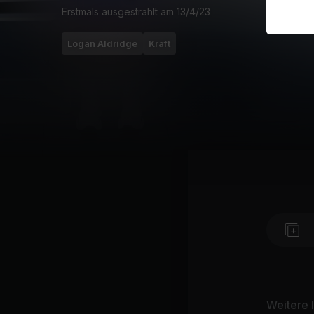
Erstmals ausgestrahlt am
13/4/23
Logan Aldridge
Kraft
Weitere 