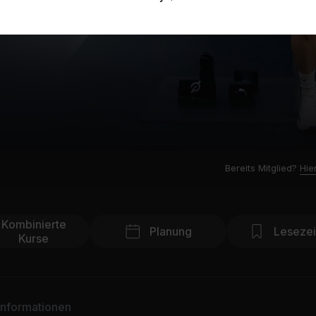
Bereits Mitglied?
Hie
Kombinierte
Planung
Leseze
Kurse
Informationen