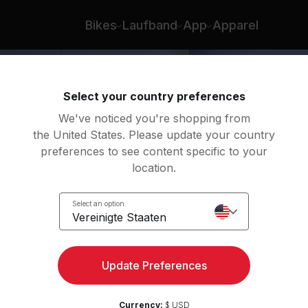
 Logan Aldridge
Bikes
Laufband
App
Apparel
Select your country preferences
We've noticed you're shopping from
the United States. Please update your country
preferences to see content specific to your
location.
Select an option
Vereinigte Staaten
r
Update Preferences
Currency:
$ USD