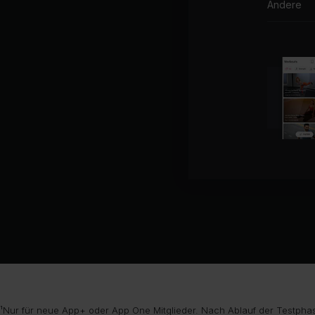
Andere
¹Nur für neue App+ oder App One Mitglieder. Nach Ablauf der Testphas