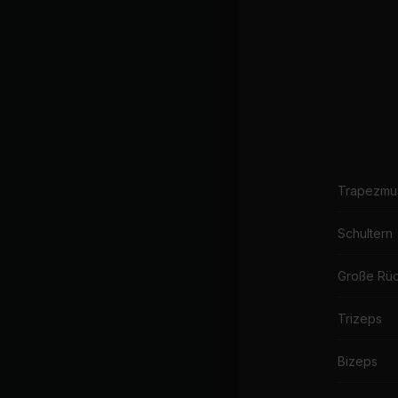
Trapezmu
Schultern
Große Rü
Trizeps
Bizeps