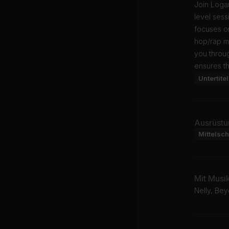
Join Loga
level sess
focuses on
hop/rap mu
you throug
ensures th
Untertitel
Ausrüstu
Mittelsc
Mit Musi
Nelly, Be