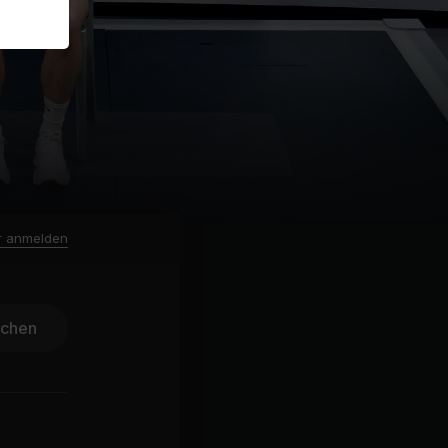
r anmelden
ichen