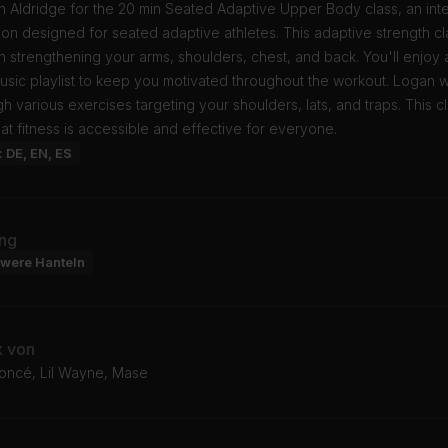
n Aldridge for the 20 min Seated Adaptive Upper Body class, an int
ion designed for seated adaptive athletes. This adaptive strength cl
 strengthening your arms, shoulders, chest, and back. You'll enjoy 
sic playlist to keep you motivated throughout the workout. Logan wi
h various exercises targeting your shoulders, lats, and traps. This c
at fitness is accessible and effective for everyone.
: DE, EN, ES
ng
hwere Hanteln
k von
yoncé, Lil Wayne, Mase