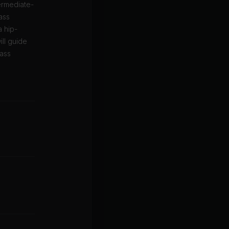
ermediate-
ass
a hip-
ll guide
lass