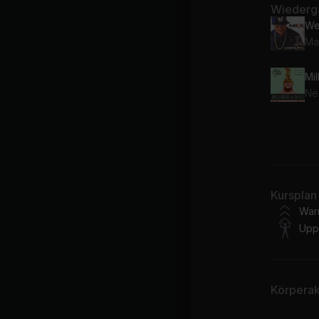
Wiederga
We
Ma
Mil
Hot
Nel
I'm
Kursplan
Ne
War
Upp
Körperakt