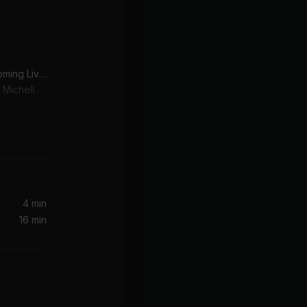
Lose My Breath (Homecoming Live) (feat. Kelly Rowland & Michelle Williams)
Beyoncé, Kelly Rowland, Michelle Williams
l Wayne)
4 min
16 min