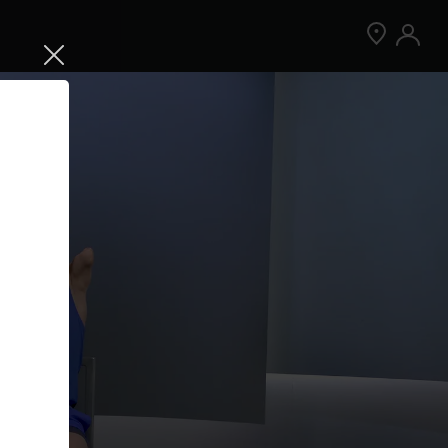
Jetzt Peloton App kostenlos testen
Kostenlos testen
Nur für Neukund:innen der App. Weitere
Bedingungen gelten.¹