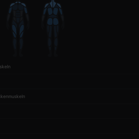
skeln
ckenmuskeln