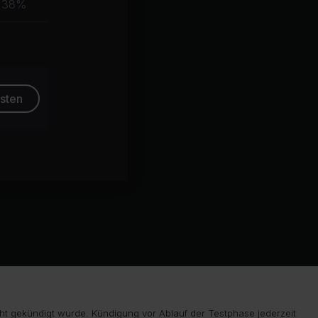
38%
esten
ht gekündigt wurde. Kündigung vor Ablauf der Testphase jederzeit