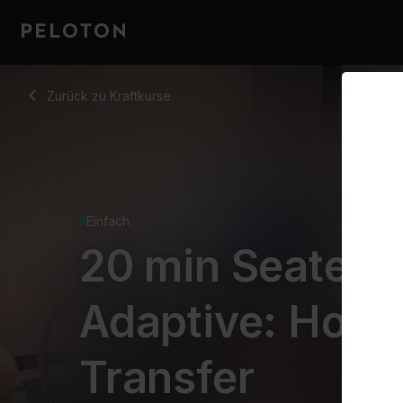
20 min Seated Adaptive: How to Transfer
Zurück zu Kraftkurse
Zurück
Einfach
20 min Seated
Adaptive: How 
Transfer