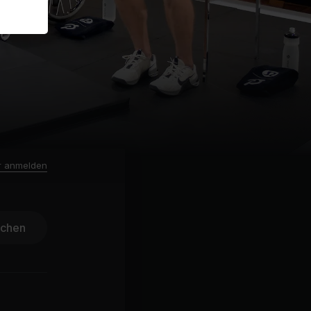
r anmelden
ichen