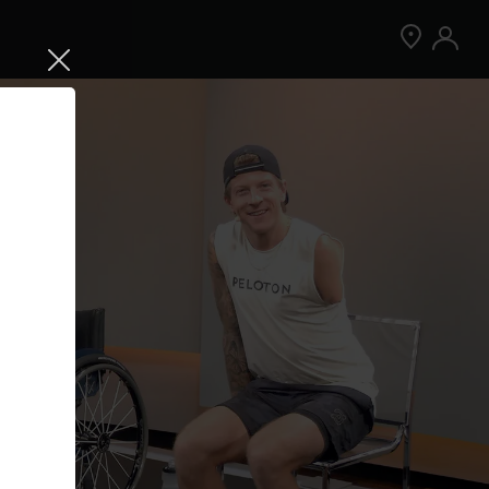
Jetzt Peloton App kostenlos testen
Kostenlos testen
Nur für Neukund:innen der App. Weitere
Bedingungen gelten.¹