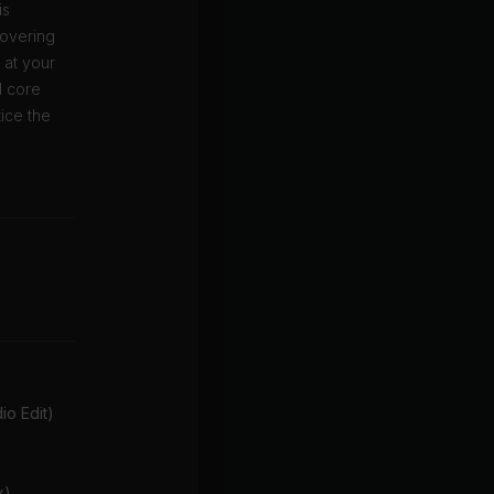
is
covering
o at your
d core
ice the
o Edit)
x)