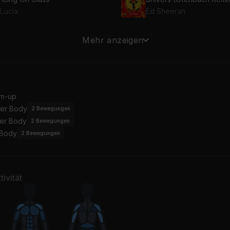
 Lucia
Ed Sheeran
l So Close (Radio Edit)
Mehr anzeigen
vin Harris
ngs of Summer
inn XCII, ayokay
m-up
er Body
2
Bewegungen
er Body
2
Bewegungen
 Body
2
Bewegungen
ivität