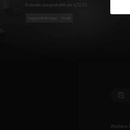
Erstmals ausgestrahlt am
4/12/23
Logan Aldridge
Kraft
Weitere 