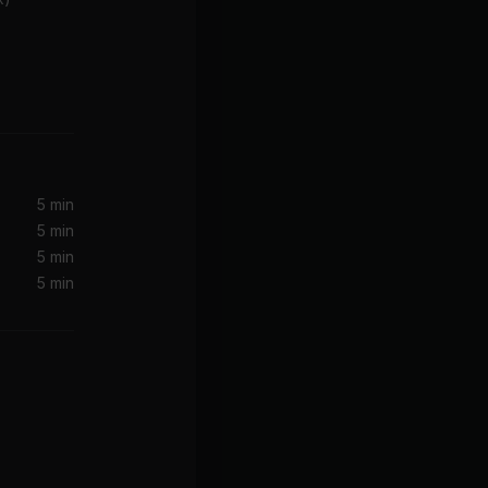
Moves Like Jagger (Remix) (feat. Christina Aguilera & Mac Miller)
Christina Aguilera, Maroon 5, Mac Miller
5 min
5 min
5 min
5 min