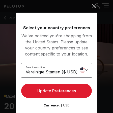
20 Min Pilates with Teaser & Roll Up Flows - Kristin McGee
Zurück zu Kraftkurse
Zurück
Kostenlos testen
Select your country preferences
We've noticed you're shopping from
the United States. Please update
your country preferences to see
content specific to your location.
Select an option
Update Preferences
Mittel
20 min Pilates
Currency:
$ USD