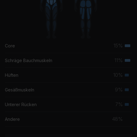
15%
Core
Terti
Musk
11%
Schräge Bauchmuskeln
Terti
Musk
10%
Hüften
Seku
Musk
9%
Gesäßmuskeln
Seku
Musk
7%
Unterer Rücken
Seku
Musk
48%
Andere