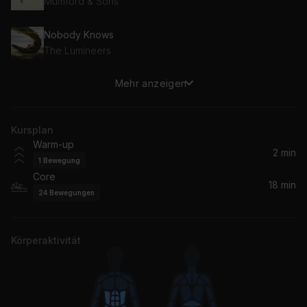
Mumford & Sons
Nobody Knows
The Lumineers
Mehr anzeigen
Collide (Acoustic Version)
Howie Day
Kursplan
Let Go
Warm-up
Frou Frou
2 min
1
Bewegung
Core
The Way I Am
18 min
24
Bewegungen
Ingrid Michaelson
Let It Be Me
Körperaktivität
Ray LaMontagne