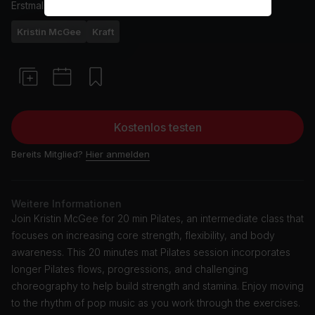
Erstmals ausgestrahlt am
16/2/24
Kristin McGee
Kraft
Kostenlos testen
Bereits Mitglied?
Hier anmelden
Weitere Informationen
Join Kristin McGee for 20 min Pilates, an intermediate class that
focuses on increasing core strength, flexibility, and body
awareness. This 20 minutes mat Pilates session incorporates
longer Pilates flows, progressions, and challenging
choreography to help build strength and stamina. Enjoy moving
to the rhythm of pop music as you work through the exercises.