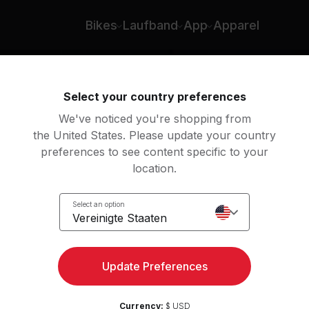
an
Bikes
Laufband
App
Apparel
Select your country preferences
We've noticed you're shopping from
the United States. Please update your country
preferences to see content specific to your
location.
y
Select an option
Vereinigte Staaten
Update Preferences
Currency:
$ USD