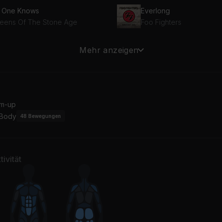
 One Knows
Everlong
eens Of The Stone Age
Foo Fighters
ny of Horror
Mehr anzeigen
fy Clyro
m-up
 Body
48
Bewegungen
ivität