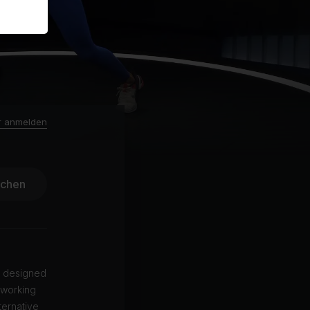
r anmelden
ichen
is designed
 working
ternative