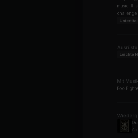
music, thi
challenge 
Untertitel
Ausrüstu
Leichte H
Mit Musi
Foo Fighte
Wiederga
Do
Ar