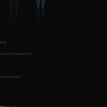
keln
berschenkelmuskeln
Bauchmuskeln