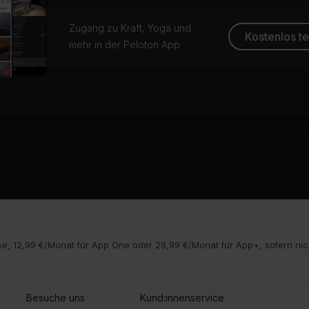
Zugang zu Kraft, Yoga und
Kostenlos t
mehr in der Peloton App
e, 12,99 €/Monat für App One oder 28,99 €/Monat für App+, sofern nic
Besuche uns
Kund:innenservice