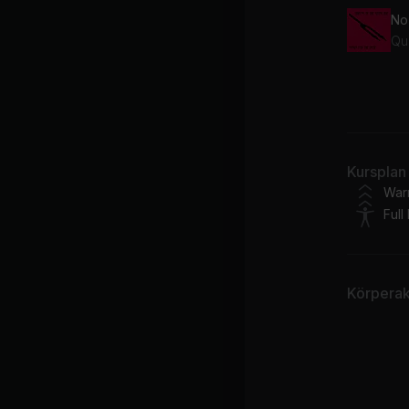
No
Qu
Ma
Bif
Kursplan
War
Full
Körperakt