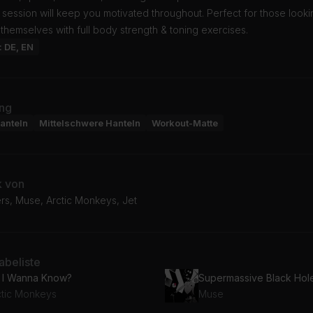
s session will keep you motivated throughout. Perfect for those looki
themselves with full body strength & toning exercises.
: DE, EN
ng
anteln
Mittelschwere Hanteln
Workout-Matte
k von
rs, Muse, Arctic Monkeys, Jet
beliste
 I Wanna Know?
Supermassive Black Hol
ctic Monkeys
Muse