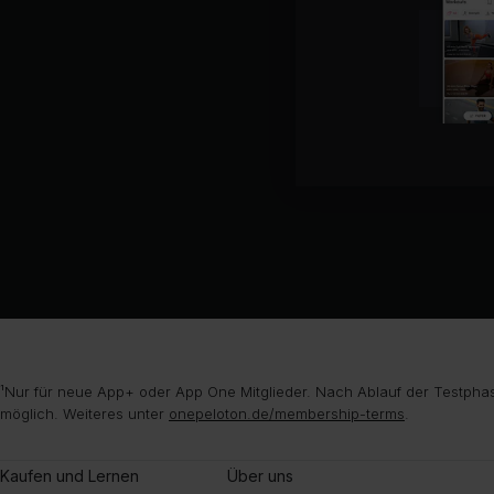
¹Nur für neue App+ oder App One Mitglieder. Nach Ablauf der Testphas
möglich. Weiteres unter
onepeloton.de/membership-terms
.
Kaufen und Lernen
Über uns