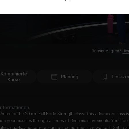
Bereits Mitglied?
Hie
Kombinierte
Planung
Leseze
Kurse
Informationen
 Arian for the 20 min Full Body Strength class. This advanced class 
then your muscles through a series of dynamic movements. You'll be
utes, quads, and core, ensuring a comprehensive workout. Set to al