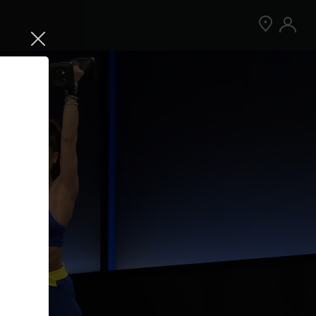
Jetzt Peloton App kostenlos testen
Kostenlos testen
Nur für Neukund:innen der App. Weitere
Bedingungen gelten.¹