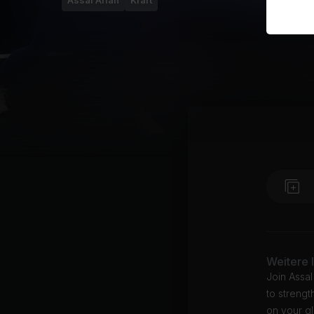
Assal Arian
Kraft
Weitere 
Join Assal
to streng
on your gl