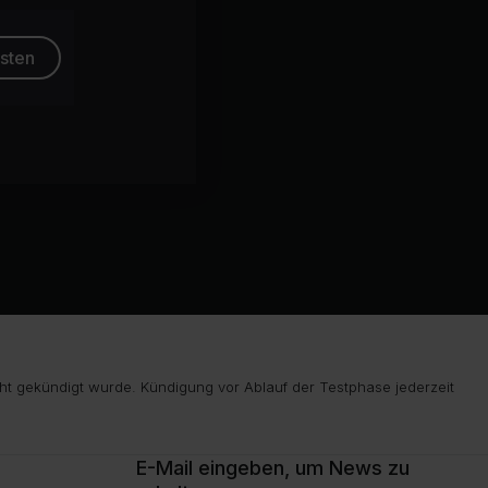
esten
ht gekündigt wurde. Kündigung vor Ablauf der Testphase jederzeit
E-Mail eingeben, um News zu