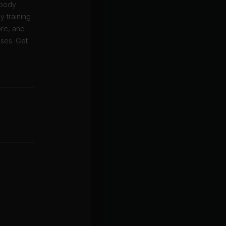
 body
 training
ore, and
ises. Get