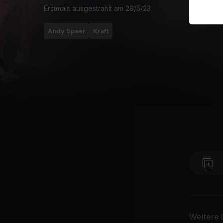
Erstmals ausgestrahlt am
29/5/23
Andy Speer
Kraft
Weitere 