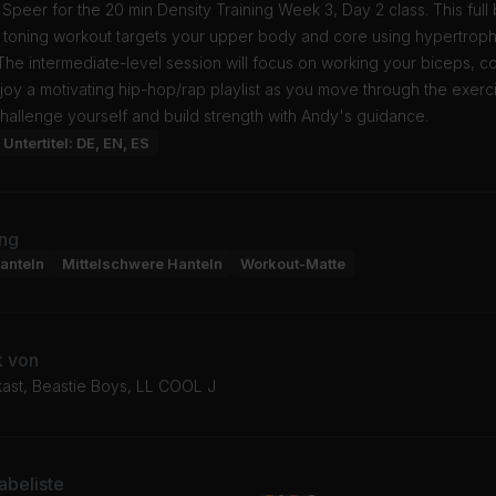
Speer for the 20 min Density Training Week 3, Day 2 class. This full
 toning workout targets your upper body and core using hypertrophy
he intermediate-level session will focus on working your biceps, c
njoy a motivating hip-hop/rap playlist as you move through the exerc
hallenge yourself and build strength with Andy's guidance.
Untertitel: DE, EN, ES
ng
anteln
Mittelschwere Hanteln
Workout-Matte
k von
kast, Beastie Boys, LL COOL J
beliste