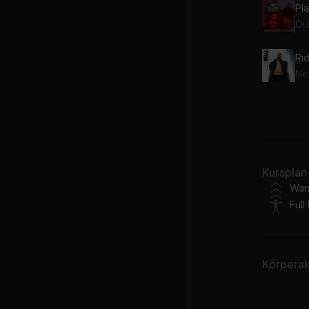
Pla
Ou
Rid
Nel
Ma
LL
Kursplan
War
Full
Körperakt