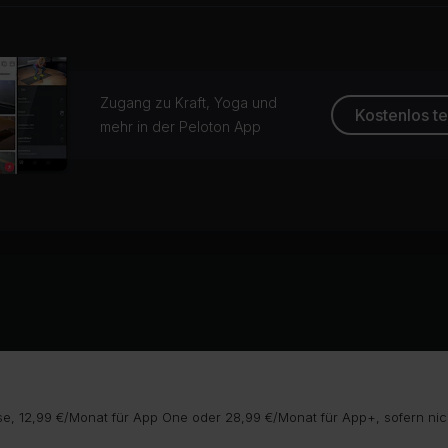
Zugang zu Kraft, Yoga und
Kostenlos t
mehr in der Peloton App
e, 12,99 €/Monat für App One oder 28,99 €/Monat für App+, sofern nic