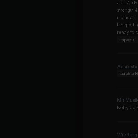
Join Andy 
strength &
methods. T
triceps. E
ready to c
Explizit
Ausrüstu
Leichte H
Mit Musi
Nelly, Out
Wiederga