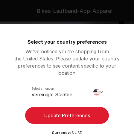
Bikes
Laufband
App
Apparel
Select your country preferences
We've noticed you're shopping from
the United States. Please update your country
preferences to see content specific to your
location.
Select an option
Vereinigte Staaten
3,
Update Preferences
Currency:
$ USD