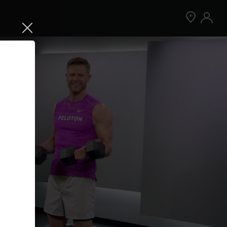
Jetzt Peloton App kostenlos testen
Kostenlos testen
Nur für Neukund:innen der App. Weitere
Bedingungen gelten.¹