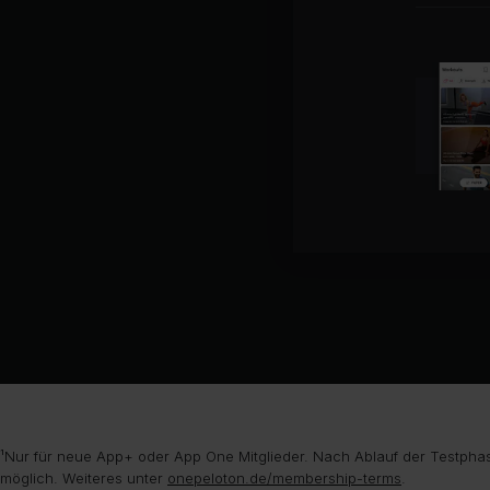
¹Nur für neue App+ oder App One Mitglieder. Nach Ablauf der Testphas
möglich. Weiteres unter
onepeloton.de/membership-terms
.