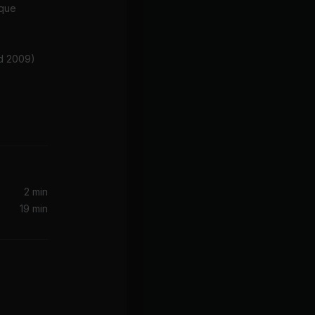
ique
ed 2009)
Set Adrift on Memory Bliss (Re-Recorded)
2 min
19 min