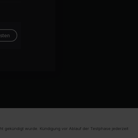
esten
ht gekündigt wurde. Kündigung vor Ablauf der Testphase jederzeit