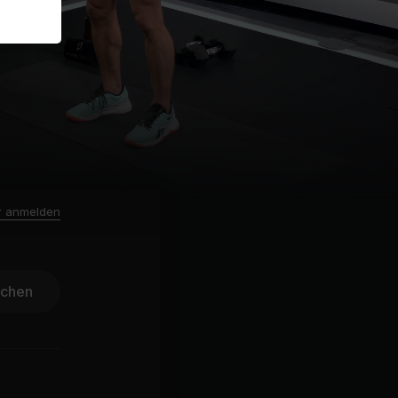
r anmelden
ichen