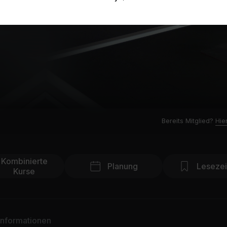
Bereits Mitglied?
Hie
Kombinierte
Planung
Leseze
Kurse
Informationen