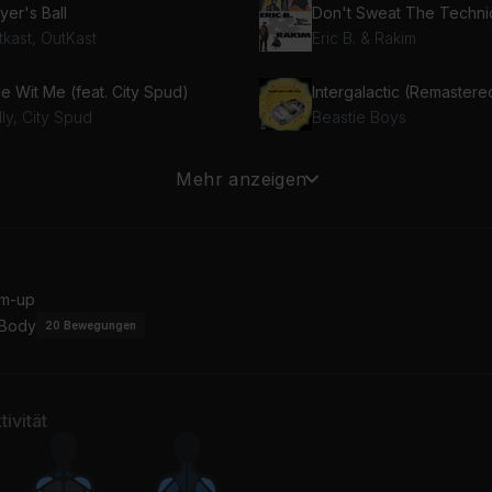
yer's Ball
Don't Sweat The Techn
tkast, OutKast
Eric B. & Rakim
e Wit Me (feat. City Spud)
Intergalactic (Remaster
ly, City Spud
Beastie Boys
ma Said Knock You Out
Mehr anzeigen
 COOL J
PM Dawn
m-up
 Body
20
Bewegungen
ivität