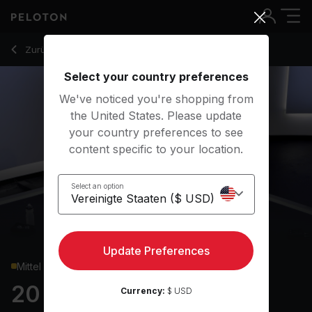
20 Min Bodyweight Strength with Plank T Rotation - Andy Sp
Zurück zu Kraftkurse
Zurück
Kostenlos testen
Select your country preferences
We've noticed you're shopping from
the United States. Please update
your country preferences to see
content specific to your location.
Select an option
Update Preferences
Mittel
20 min Bodyweight
Currency:
$ USD