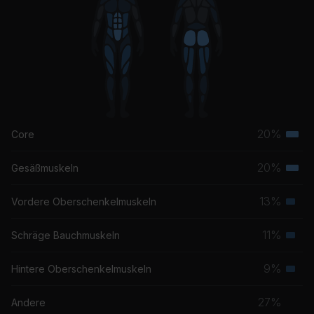
20%
Core
Terti
Musk
20%
Gesäßmuskeln
Terti
Musk
13%
Vordere Oberschenkelmuskeln
Seku
Musk
11%
Schräge Bauchmuskeln
Seku
Musk
9%
Hintere Oberschenkelmuskeln
Seku
Musk
27%
Andere