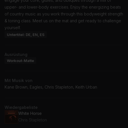
engage your core, glutes, and obliques through a mix of
upper- and lower-body exercises. Enjoy the energizing beats
of country music as you work through this bodyweight strength
& toning class. Meet us on the mat and get ready to challenge
yourself.
Untertitel: DE, EN, ES
Ausrüstung
Workout-Matte
Mit Musik von
Kane Brown, Eagles, Chris Stapleton, Keith Urban
Wiedergabeliste
White Horse
Chris Stapleton