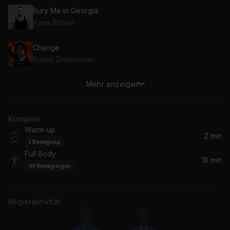
Bury Me in Georgia
Kane Brown
Change
Bailey Zimmerman
Mehr anzeigen
Tumbleweed
Keith Urban
Kursplan
Skeletons
Warm-up
Brothers Osborne
2 min
1
Bewegung
Full Body
Whistlin' Dixie (Album Version)
18 min
44
Bewegungen
Randy Houser
Take It Easy (2013 Remaster)
Körperaktivität
Eagles