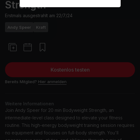
Strength
Erstmals ausgestrahlt am
22/7/24
Andy Speer
Kraft
Kostenlos testen
Bereits Mitglied?
Hier anmelden
Weitere Informationen
Join Andy Speer for 20 min Bodyweight Strength, an
intermediate-level class designed to elevate your fitness
routine. This high-energy bodyweight training session requires
no equipment and focuses on full-body strength. You'll