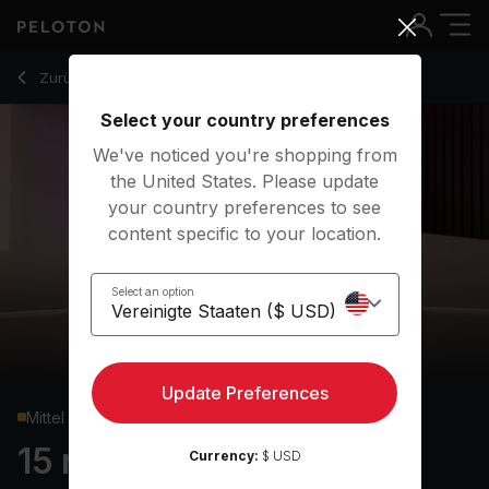
15 Min Pilates with Forearm Side Plank Hip Dip - Aditi Shah
Zurück zu Kraftkurse
Zurück
Kostenlos testen
Select your country preferences
We've noticed you're shopping from
the United States. Please update
your country preferences to see
content specific to your location.
Select an option
Update Preferences
Mittel
15 min Pilates
Currency:
$ USD