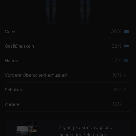
30%
Core
Terti
Musk
22%
Gesäßmuskeln
Terti
Musk
17%
Hüften
Seku
Musk
10%
Vordere Oberschenkelmuskeln
Prim
Musk
8%
Schultern
Prim
Musk
13%
Andere
Zugang zu Kraft, Yoga und
mehr in der Peloton App