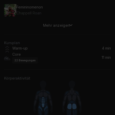
Femininomenon
Chappell Roan
Mehr anzeigen
Illusion
Dua Lipa
Kursplan
Von dutch
Warm-up
4 min
Charli xcx
Core
11 min
22
Bewegungen
MY HOUSE
Beyoncé
Körperaktivität