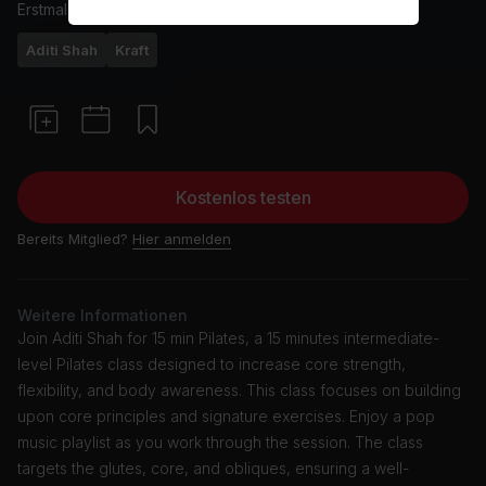
Erstmals ausgestrahlt am
9/7/24
Aditi Shah
Kraft
Kostenlos testen
Bereits Mitglied?
Hier anmelden
Weitere Informationen
Join Aditi Shah for 15 min Pilates, a 15 minutes intermediate-
level Pilates class designed to increase core strength,
flexibility, and body awareness. This class focuses on building
upon core principles and signature exercises. Enjoy a pop
music playlist as you work through the session. The class
targets the glutes, core, and obliques, ensuring a well-