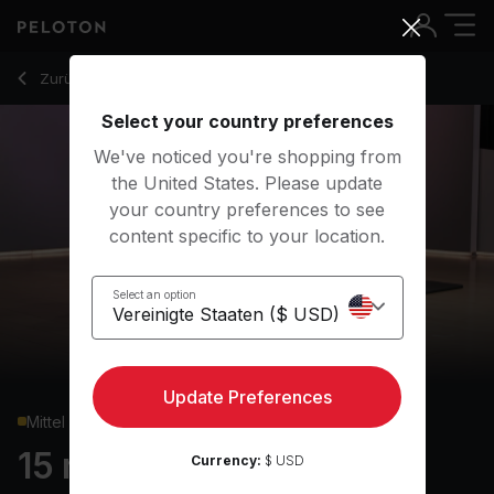
15 min Pilates: Express
Zurück zu Kraftkurse
Zurück
Kostenlos testen
Select your country preferences
We've noticed you're shopping from
the United States. Please update
your country preferences to see
content specific to your location.
Select an option
Update Preferences
Mittel
15 min Pilates: Express
Currency:
$ USD