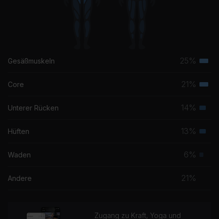
25%
Gesäßmuskeln
Terti
Musk
21%
Core
Terti
Musk
14%
Unterer Rücken
Seku
Musk
13%
Hüften
Seku
Musk
6%
Waden
Prim
Musk
21%
Andere
Zugang zu Kraft, Yoga und