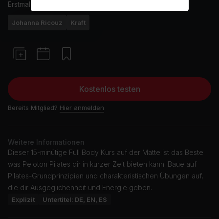
Erstmals ausgestrahlt am
23/4/26
Johanna Ricouz
Kraft
Kostenlos testen
Bereits Mitglied?
Hier anmelden
Weitere Informationen
Dieser 15-minütige Full Body Kurs auf der Matte ist das Beste
was Peloton Pilates dir in kurzer Zeit bieten kann! Baue auf
Pilates-Grundprinzipien und charakteristischen Übungen auf,
die dir Ausgeglichenheit und Energie geben.
Explizit
Untertitel: DE, EN, ES