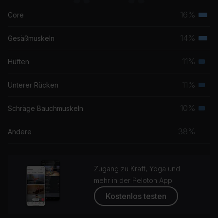
16%
Core
Terti
Musk
14%
Gesäßmuskeln
Terti
Musk
11%
Hüften
Seku
Musk
11%
Unterer Rücken
Seku
Musk
10%
Schräge Bauchmuskeln
Seku
Musk
38%
Andere
Zugang zu Kraft, Yoga und
mehr in der Peloton App
Kostenlos testen