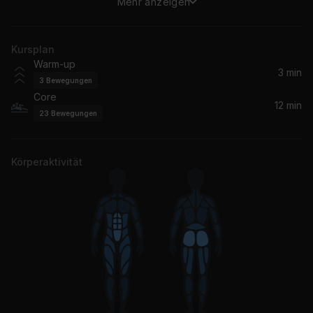
Mehr anzeigen
Disco Inferno
50 Cent
Kursplan
Magic Stick
Warm-up
Lil' Kim
3 min
3
Bewegungen
Core
12 min
23
Bewegungen
Körperaktivität