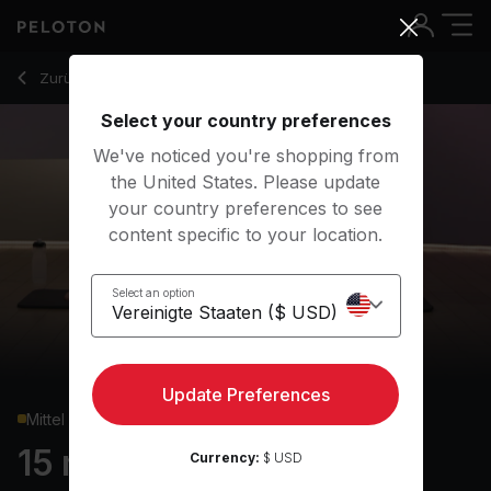
15 min Pilates: Express
Zurück zu Kraftkurse
Zurück
Kostenlos testen
Select your country preferences
We've noticed you're shopping from
the United States. Please update
your country preferences to see
content specific to your location.
Select an option
Update Preferences
Mittel
15 min Pilates: Express
Currency:
$ USD