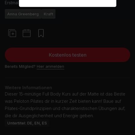
Erstmals ausgestrahlt am
8/2/26
Anna Greenberg
Kraft
Kostenlos testen
Bereits Mitglied?
Hier anmelden
Weitere Informationen
Dieser 15-minütige Full Body Kurs auf der Matte ist das Beste
was Peloton Pilates dir in kurzer Zeit bieten kann! Baue auf
Pilates-Grundprinzipien und charakteristischen Übungen auf,
die dir Ausgeglichenheit und Energie geben.
Untertitel: DE, EN, ES