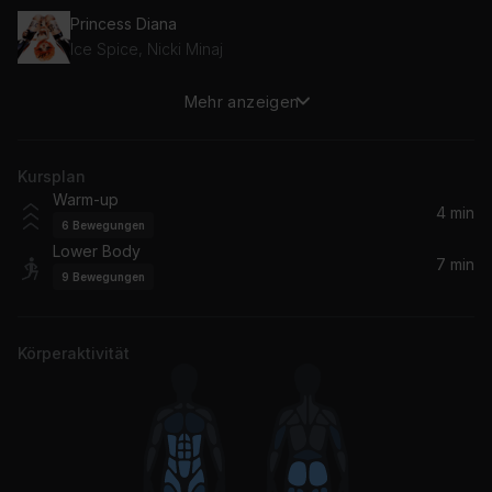
Princess Diana
Ice Spice, Nicki Minaj
Mehr anzeigen
Speed It Up
Gunna
Kursplan
Don't Tell 'Em (feat. YG)
Warm-up
Jeremih, YG
4 min
6
Bewegungen
Lower Body
7 min
9
Bewegungen
Körperaktivität