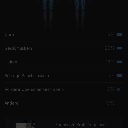
19%
Core
Terti
Musk
20%
Gesäßmuskeln
Terti
Musk
16%
Hüften
Terti
Musk
16%
Schräge Bauchmuskeln
Terti
Musk
12%
Vordere Oberschenkelmuskeln
Seku
Musk
17%
Andere
Zugang zu Kraft, Yoga und