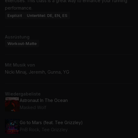
exercises. This class is a great way to enhance your running
performance.
Explizit
Untertitel: DE, EN, ES
Ausrüstung
Workout-Matte
Mit Musik von
Nicki Minaj, Jeremih, Gunna, YG
Wiedergabeliste
Astronaut In The Ocean
Masked Wolf
Go to Mars (feat. Tee Grizzley)
PnB Rock, Tee Grizzley