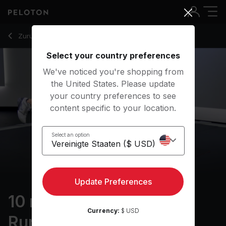
10 Min Strength for Runners with Single Leg Hip Bridge - Matt
Zurück zu Kraftkurse
Zurück
Kostenlos testen
Select your country preferences
We've noticed you're shopping from
the United States. Please update
your country preferences to see
content specific to your location.
Select an option
Update Preferences
10 min Strength for
Currency:
$ USD
Runners