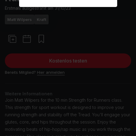
Erstmals ausgestrahlt am
31/10/23
Matt Wilpers
Kraft
Kostenlos testen
Bereits Mitglied?
Hier anmelden
Weitere Informationen
Join Matt Wilpers for the 10 min Strength for Runners class.
This strength for sport workout is designed to improve your
running strength and stability off the Tread. You'll engage your
glutes, core, and hips throughout the session. Enjoy the
motivating beats of hip-hop/rap music as you work through the