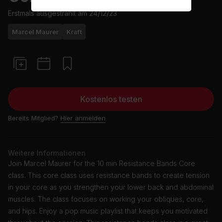
Erstmals ausgestrahlt am
24/12/23
Marcel Maurer
Kraft
Kostenlos testen
Bereits Mitglied?
Hier anmelden
Weitere Informationen
Join Marcel Maurer for the 10 min Resistance Bands Core
class. This core class uses resistance bands to create tension
in your core as you strengthen your lower back and abdominal
muscles. The class focuses on working your obliques, core,
and hips. Enjoy a pop music playlist that keeps you motivated