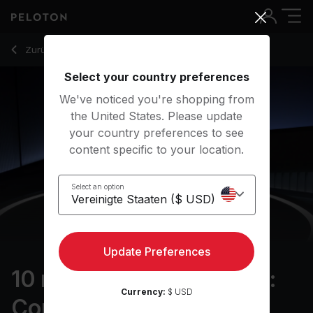
10 Min Resistance Bands: Core with Plank T Rotation - Marce
Zurück zu Kraftkurse
Zurück
Kostenlos testen
Select your country preferences
We've noticed you're shopping from
the United States. Please update
your country preferences to see
content specific to your location.
Select an option
Update Preferences
10 min Resistance Bands:
Currency:
$ USD
Core