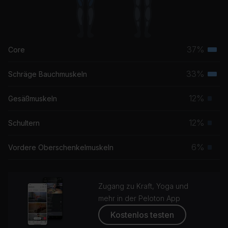
37%
Core
Terti
Musk
33%
Schräge Bauchmuskeln
Terti
Musk
12%
Gesäßmuskeln
Prim
Musk
12%
Schultern
Prim
Musk
6%
Vordere Oberschenkelmuskeln
Prim
Musk
Zugang zu Kraft, Yoga und
mehr in der Peloton App
Kostenlos testen