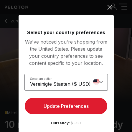
10 min Pilates: Lower Body
Zurück zu Kraftkurse
Zurück
Kostenlos testen
Select your country preferences
We've noticed you're shopping from
the United States. Please update
your country preferences to see
content specific to your location.
Select an option
Update Preferences
Mittel
10 min Pilates: Lower Body
Currency:
$ USD