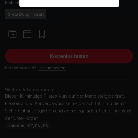
Erstmals ausgestrahlt am
12/3/26
Greta Dopp
Kraft
Kostenlos testen
Bereits Mitglied?
Hier anmelden
Weitere Informationen
Dieser 10-minütige Pilates-Kurs auf der Matte steigert Kraft,
Flexibilität und Körperbewusstsein – danach fühlst du dich mit
Sicherheit ausgeglichen und energiegeladen. Heute im Fokus:
der Unterkörper.
Untertitel: DE, EN, ES