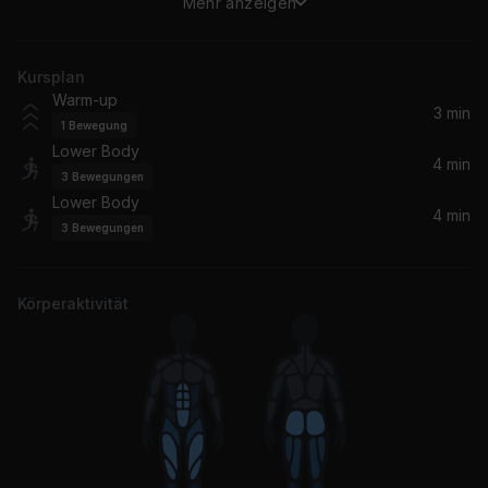
Mehr anzeigen
Make You Happy (Melle Brown Remix)
Diplo, WhoMadeWho, Melle Brown
Kursplan
Warm-up
3 min
1
Bewegung
Lower Body
4 min
3
Bewegungen
Lower Body
4 min
3
Bewegungen
Körperaktivität