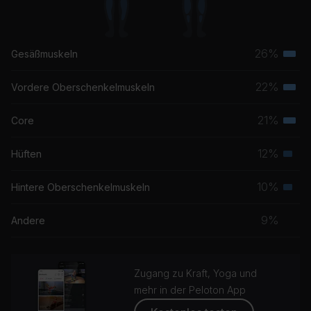
26%
Gesäßmuskeln
Terti
Musk
22%
Vordere Oberschenkelmuskeln
Terti
Musk
21%
Core
Terti
Musk
12%
Hüften
Seku
Musk
10%
Hintere Oberschenkelmuskeln
Seku
Musk
9%
Andere
Zugang zu Kraft, Yoga und
mehr in der Peloton App