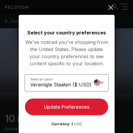
10 min Kettlebell Basics
Zurück zu Kraftkurse
Zurück
Kostenlos testen
Select your country preferences
We've noticed you're shopping from
the United States. Please update
your country preferences to see
content specific to your location.
Select an option
Update Preferences
10 min Kettlebell Basics
Currency:
$ USD
Erstmals ausgestrahlt am
25/2/25