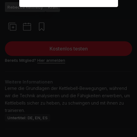
Rebecca Kennedy
Kraft
Kostenlos testen
Bereits Mitglied?
Hier anmelden
Weitere Informationen
Lerne die Grundlagen der Kettlebell-Bewegungen, während
wir die Technik analysieren und die Fähigkeiten erwerben, um
Kettlebells sicher zu heben, zu schwingen und mit ihnen zu
trainieren.
Untertitel: DE, EN, ES