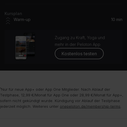
TLC
Kursplan
Warm-up
10 min
Zugang zu Kraft, Yoga und
mehr in der Peloton App
Kostenlos testen
¹Nur für neue App+ oder App One Mitglieder. Nach Ablauf der
Testphase, 12,99 €/Monat für App One oder 28,99 €/Monat für App+,
sofern nicht gekündigt wurde. Kündigung vor Ablauf der Testphase
jederzeit möglich. Weiteres unter
onepeloton.de/membership-terms
.