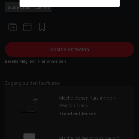
Susie Chan
Laufen
Kostenlos testen
Bereits Mitglied?
Hier anmelden
Zugang zu den laufkurse
Mache diesen Kurs mit dem
Peloton Tread
Tread entdecken
Mache mit der App Kurse auf