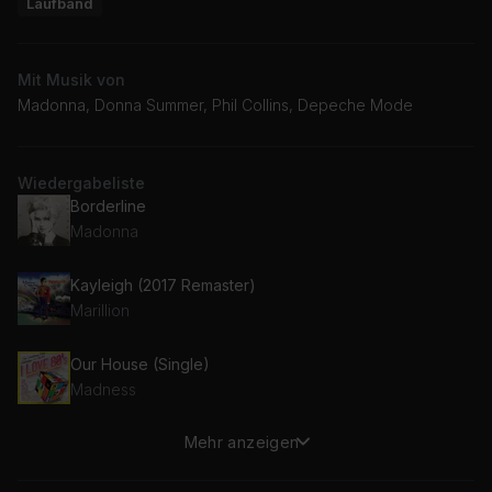
Laufband
Mit Musik von
Madonna, Donna Summer, Phil Collins, Depeche Mode
Wiedergabeliste
Borderline
Madonna
Kayleigh (2017 Remaster)
Marillion
Our House (Single)
Madness
Mehr anzeigen
Let's Hear It for the Boy (From "Footloose" Soundtrack)
Deniece Williams