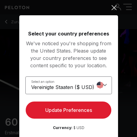
60 Min 80s Run with Pop Hits & Running Drills - Susie Chan
Zurück zu Laufkurse
Zurück
Kostenlos testen
Select your country preferences
We've noticed you're shopping from
the United States. Please update
your country preferences to see
content specific to your location.
Select an option
Update Preferences
60 min 80s Run
Currency:
$ USD
Erstmals ausgestrahlt am
10/2/24