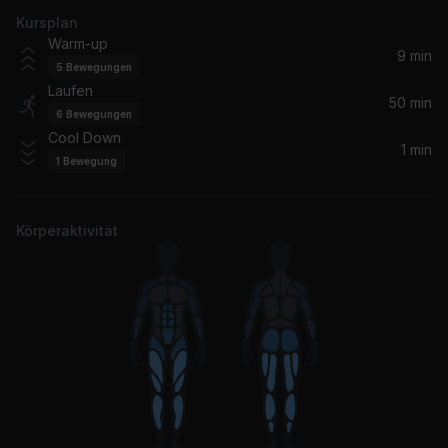
Kursplan
Rhythm Of The Night
Warm-up
DeBarge, Debarge
9 min
5
Bewegungen
Laufen
You Can't Hurry Love (2016 Remaster)
50 min
6
Bewegungen
Phil Collins
Cool Down
1 min
1
Bewegung
You Are the One
a-ha
Körperaktivität
Straight Up
Paula Abdul
Just Can't Get Enough (Single Version)
Depeche Mode
Love Action (I Believe In Love)
The Human League