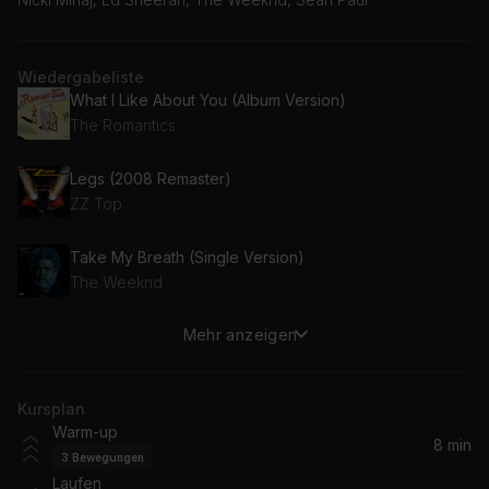
Wiedergabeliste
What I Like About You (Album Version)
The Romantics
Legs (2008 Remaster)
ZZ Top
Take My Breath (Single Version)
The Weeknd
Mehr anzeigen
Indestructible
Robyn
Kursplan
Soulmate
Warm-up
Lizzo
8 min
3
Bewegungen
Laufen