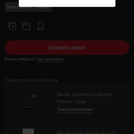
Matt Wilpers
Laufen
Kostenlos testen
Bereits Mitglied?
Hier anmelden
Zugang zu den laufkurse
Mache diesen Kurs mit dem
Peloton Tread
Tread entdecken
Mache mit der App Kurse auf