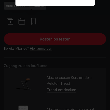
Alex Toussaint
Laufen
Kostenlos testen
Bereits Mitglied?
Hier anmelden
Zugang zu den laufkurse
Mache diesen Kurs mit dem
Peloton Tread
Tread entdecken
Mache mit der App Kurse auf