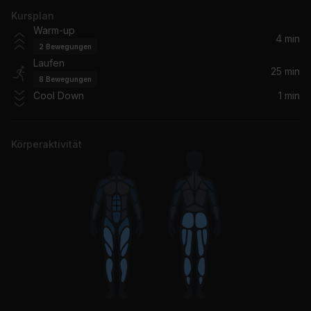
Kursplan
What's Your Fantasy (Featuring Shawna) (feat. Shawnna)
Warm-up
Ludacris, Shawnna
4 min
2
Bewegungen
Laufen
Get Low Remix (feat. Elephant Man, Busta Rhymes & Ying Yang Twins)
25 min
8
Bewegungen
Busta Rhymes, Ying Yang Twins, Elephant Man, Lil Jon & The East Side Boyz, Lil Jon And The Eastside Boyz
Cool Down
1 min
Bartender (feat. Akon)
T-Pain, Akon
Körperaktivität