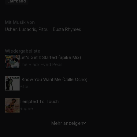
Laufband
Mit Musik von
Usher, Ludacris, Pitbull, Busta Rhymes
Wiedergabeliste
Let's Get It Started (Spike Mix)
The Black Eyed Peas
I Know You Want Me (Calle Ocho)
Pitbull
Tempted To Touch
Rupee
Mehr anzeigen
U Remind Me
Usher