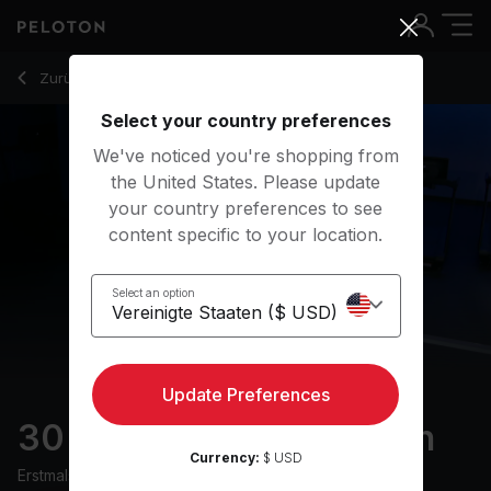
30 Min Club Bangers Run with Running Intervals - Alex Touss
Zurück zu Laufkurse
Zurück
Kostenlos testen
Select your country preferences
We've noticed you're shopping from
the United States. Please update
your country preferences to see
content specific to your location.
Select an option
Update Preferences
30 min Club Bangers Run
Currency:
$ USD
Erstmals ausgestrahlt am
22/5/24