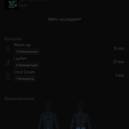
Feid
Mehr anzeigen
The Jump Off
Lil' Kim
Kursplan
Believe Me (feat. Drake)
Warm-up
Drake, Lil Wayne
8 min
3
Bewegungen
Laufen
Face Of My City (feat. Lil Baby)
21 min
9
Bewegungen
Jack Harlow, Lil Baby
Cool Down
1 min
1
Bewegung
My Chick Bad (feat. Nicki Minaj)
Nicki Minaj, Ludacris
Körperaktivität
Circo Loco
Drake, 21 Savage
SCREAM