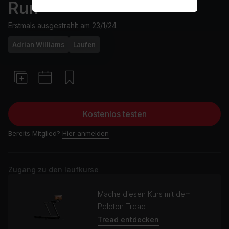
Run
Erstmals ausgestrahlt am
23/1/24
Adrian Williams
Laufen
Kostenlos testen
Bereits Mitglied?
Hier anmelden
Zugang zu den laufkurse
Mache diesen Kurs mit dem
Peloton Tread
Tread entdecken