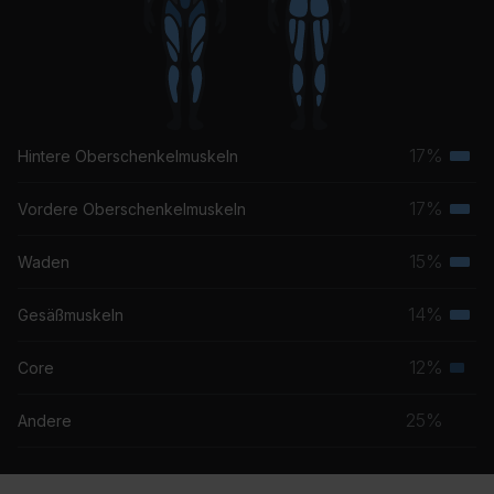
Zack Tabudlo
17%
Hintere Oberschenkelmuskeln
Terti
Musk
17%
Vordere Oberschenkelmuskeln
Terti
Musk
15%
Waden
Terti
Musk
14%
Gesäßmuskeln
Terti
Musk
12%
Core
Seku
Musk
25%
Andere