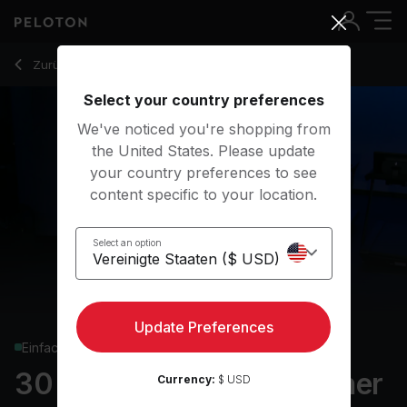
30 Min Advanced Beginner Run with Drills & Jog - Adrian Will
Zurück zu Laufkurse
Zurück
Kostenlos testen
Select your country preferences
We've noticed you're shopping from
the United States. Please update
your country preferences to see
content specific to your location.
Select an option
Update Preferences
Einfach
30 min Advanced Beginner
Currency:
$ USD