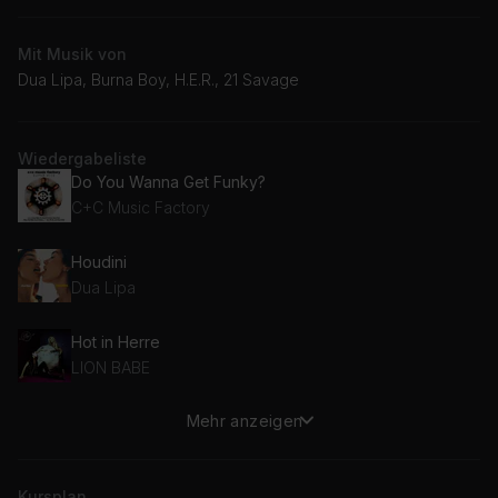
Mit Musik von
Dua Lipa, Burna Boy, H.E.R., 21 Savage
Wiedergabeliste
Do You Wanna Get Funky?
C+C Music Factory
Houdini
Dua Lipa
Hot in Herre
LION BABE
Mehr anzeigen
Damage (Joel Corry Remix)
H.E.R.
Kursplan