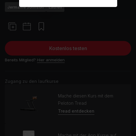
Jermaine Johnson
Laufen
Kostenlos testen
Bereits Mitglied?
Hier anmelden
Zugang zu den laufkurse
Mache diesen Kurs mit dem
Peloton Tread
Tread entdecken
Mache mit der App Kurse auf