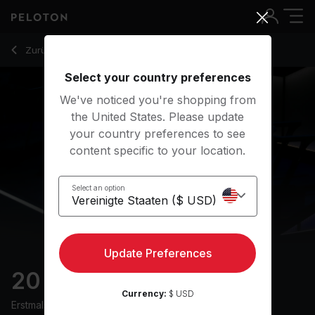
20 Min Walk + Run with 1-Minute Drills & Pop Music - Jerma
Zurück zu Laufkurse
Zurück
Kostenlos testen
Select your country preferences
We've noticed you're shopping from
the United States. Please update
your country preferences to see
content specific to your location.
Select an option
Update Preferences
20 min Walk + Run
Currency:
$ USD
Erstmals ausgestrahlt am
17/6/24