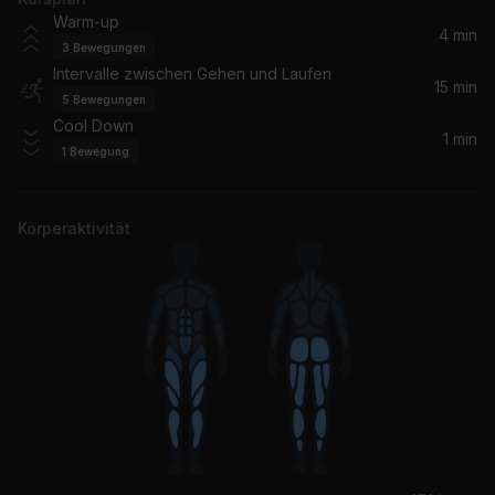
Sittin' On Top Of The World (feat. 21 Savage)
Warm-up
Burna Boy, 21 Savage
4 min
3
Bewegungen
Intervalle zwischen Gehen und Laufen
Forever (feat. Sabrina Johnston) [Michael Gray Remix]
15 min
5
Bewegungen
Sabrina Johnston, Key To Life
Cool Down
1 min
1
Bewegung
No More
Ruff Endz
Körperaktivität