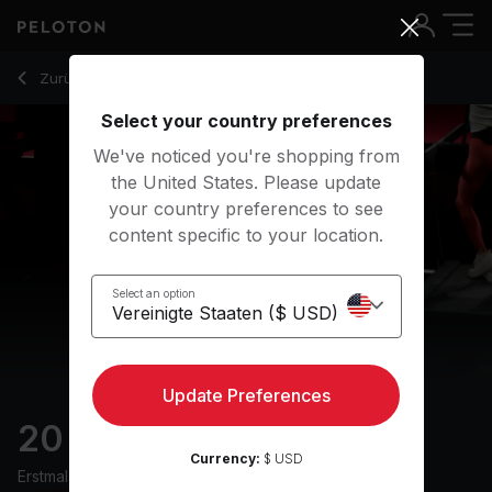
20 min Liverpool FC Run
Zurück zu Laufkurse
Zurück
Kostenlos testen
Select your country preferences
We've noticed you're shopping from
the United States. Please update
your country preferences to see
content specific to your location.
Select an option
Update Preferences
20 min Liverpool FC Run
Currency:
$ USD
Erstmals ausgestrahlt am
27/11/23