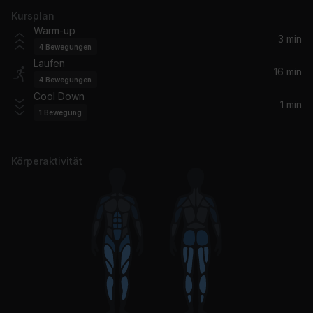
Kursplan
Beautiful Day
Warm-up
U2
3 min
4
Bewegungen
Laufen
You'll Never Walk Alone (Mono) [2002 Remaster]
16 min
4
Bewegungen
Gerry & the Pacemakers
Cool Down
1 min
1
Bewegung
We Are The Champions (Remastered 2011)
Queen
Körperaktivität