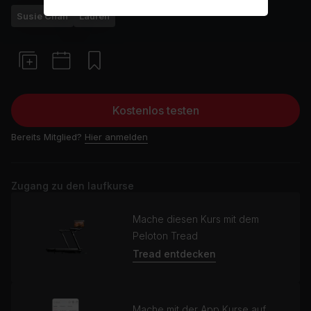
Susie Chan
Laufen
Kostenlos testen
Bereits Mitglied?
Hier anmelden
Zugang zu den laufkurse
Mache diesen Kurs mit dem
Peloton Tread
Tread entdecken
Mache mit der App Kurse auf