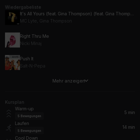
Wiedergabeliste
It's All Yours (feat. Gina Thompson) (feat. Gina Thompson)
MC Lyte, Gina Thompson
Right Thru Me
Nicki Minaj
Push It
Salt-N-Pepa
Mehr anzeigen
Everything Is Everything (Radio Edit)
Lauryn Hill
Kursplan
Trini Dem Girls (feat. LunchMoney Lewis)
Warm-up
Nicki Minaj, LunchMoney Lewis
5 min
5
Bewegungen
Laufen
Crush on You (feat. Lil' Cease) [Remix]
14 min
5
Bewegungen
Lil' Kim, Lil' Cease
Cool Down