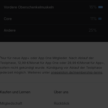
Musk
16%
Vordere Oberschenkelmuskeln
Terti
Musk
11%
Core
Seku
Musk
25%
Andere
¹Nur für neue App+ oder App One Mitglieder. Nach Ablauf der
Testphase, 12,99 €/Monat für App One oder 28,99 €/Monat für App+,
sofern nicht gekündigt wurde. Kündigung vor Ablauf der Testphase
jederzeit möglich. Weiteres unter
onepeloton.de/membership-terms
.
Kaufen und Lernen
Über uns
Mitgliedschaft
Rückblick