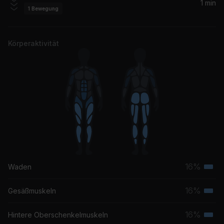
1 min
1
Bewegung
Körperaktivität
16%
Waden
Terti
Musk
16%
Gesäßmuskeln
Terti
Musk
16%
Hintere Oberschenkelmuskeln
Terti