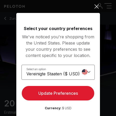
20 min Hip Hop Run
Zurück zu Laufkurse
Zurück
Kostenlos testen
Select your country preferences
We've noticed you're shopping from
the United States. Please update
your country preferences to see
content specific to your location.
Select an option
Update Preferences
20 min Hip Hop Run
Currency:
$ USD
Erstmals ausgestrahlt am
30/3/25