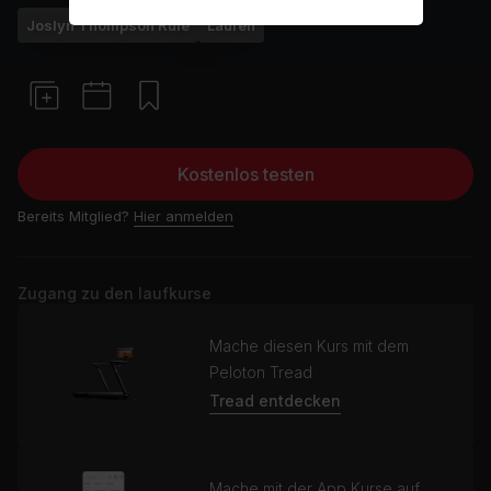
Joslyn Thompson Rule
Laufen
Kostenlos testen
Bereits Mitglied?
Hier anmelden
Zugang zu den laufkurse
Mache diesen Kurs mit dem
Peloton Tread
Tread entdecken
Mache mit der App Kurse auf