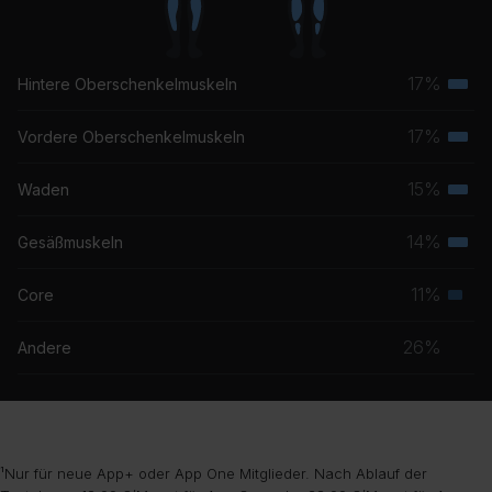
17%
Hintere Oberschenkelmuskeln
Terti
Musk
17%
Vordere Oberschenkelmuskeln
Terti
Musk
15%
Waden
Terti
Musk
14%
Gesäßmuskeln
Terti
Musk
11%
Core
Seku
Musk
26%
Andere
¹Nur für neue App+ oder App One Mitglieder. Nach Ablauf der