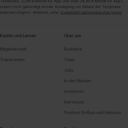
Testphase, 12,99 €/Monat für App One oder 28,99 €/Monat für App+,
sofern nicht gekündigt wurde. Kündigung vor Ablauf der Testphase
jederzeit möglich. Weiteres unter
onepeloton.de/membership-terms
.
Kaufen und Lernen
Über uns
Mitgliedschaft
Rückblick
Trainer:innen
Team
Jobs
In den Medien
Investoren
Impressum
Positiver Einfluss und Inklusion