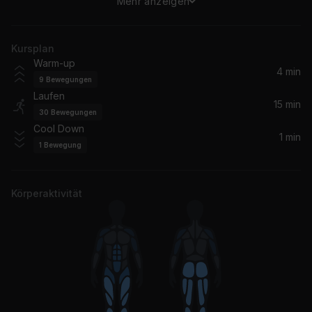
Mehr anzeigen
Scream & Shout (feat. Britney Spears)
Britney Spears, will.i.am, Will.I.Am
Kursplan
Silence (feat. Sarah McLachlan) [Gabry Ponte & R3SPAWN Remix]
Warm-up
Gabry Ponte, Sarah McLachlan, Delerium, R3SPAWN
4 min
9
Bewegungen
Laufen
How Deep Is Your Love
15 min
30
Bewegungen
Calvin Harris, Disciples
Cool Down
1 min
1
Bewegung
Körperaktivität