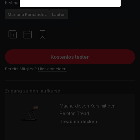
Erstmals ausgestrahlt am
27/3/24
Mariana Fernández
Laufen
Kostenlos testen
Bereits Mitglied?
Hier anmelden
Zugang zu den laufkurse
Mache diesen Kurs mit dem
Peloton Tread
Tread entdecken