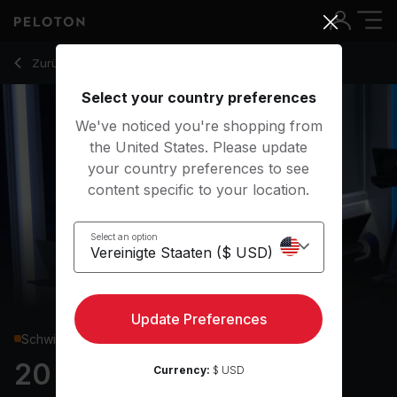
20 Min HIIT Run with Sprints & Uphill Jog - Mariana Fernánde
Zurück zu Laufkurse
Zurück
Kostenlos testen
Select your country preferences
We've noticed you're shopping from
the United States. Please update
your country preferences to see
content specific to your location.
Select an option
Update Preferences
Schwierig
20 min HIIT Run
Currency:
$ USD