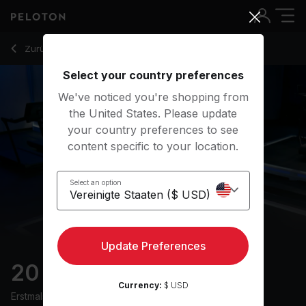
20 Min HIIT & Hills Run with Uphill Runs & Sprints - Matt Wilp
Zurück zu Laufkurse
Zurück
Kostenlos testen
Select your country preferences
We've noticed you're shopping from
the United States. Please update
your country preferences to see
content specific to your location.
Select an option
Update Preferences
20 min HIIT & Hills Run
Currency:
$ USD
Erstmals ausgestrahlt am
10/1/24