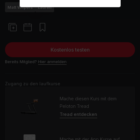
Matt Wilpers
Laufen
Kostenlos testen
Bereits Mitglied?
Hier anmelden
Zugang zu den laufkurse
Mache diesen Kurs mit dem
Peloton Tread
Tread entdecken
Mache mit der App Kurse auf