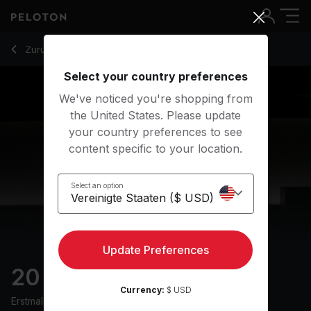
20 min HIIT & Hills Run
Zurück zu Laufkurse
Zurück
Kostenlos testen
Select your country preferences
We've noticed you're shopping from
the United States. Please update
your country preferences to see
content specific to your location.
Select an option
Update Preferences
20 min HIIT & Hills Run
Currency:
$ USD
Erstmals ausgestrahlt am
30/11/24