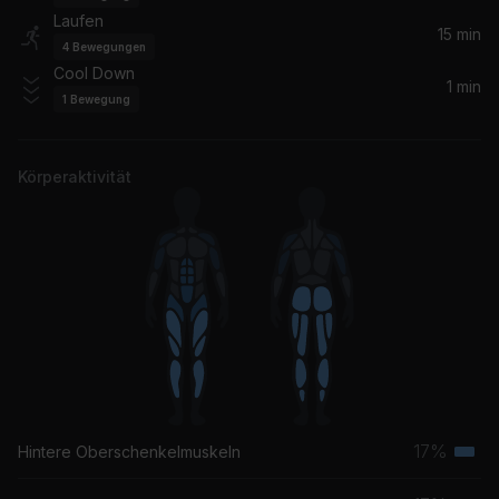
Laufen
Take Ü There (feat. Kiesza) [Netsky Remix] (feat. Kiesza)
15 min
4
Bewegungen
Diplo, Skrillex, Jack Ü, Kiesza
Cool Down
1 min
1
Bewegung
Körperaktivität
17%
Hintere Oberschenkelmuskeln
Terti
Musk