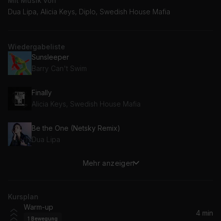
Mit Musik von
Dua Lipa, Alicia Keys, Diplo, Swedish House Mafia
Wiedergabeliste
Sunsleeper
Barry Can't Swim
Finally
Alicia Keys, Swedish House Mafia
Be the One (Netsky Remix)
Dua Lipa
Mehr anzeigen
Sweet Disposition (John Summit & Silver Panda Remix)
The Temper Trap
Kursplan
Wild Horses (Matrix & Futurebound Remix)
Warm-up
Birdy, Matrix & Futurebound
4 min
1
Bewegung