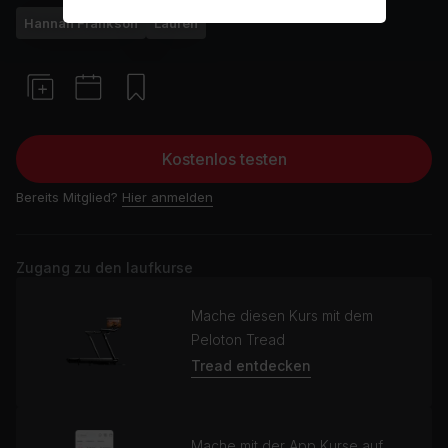
Hannah Frankson
Laufen
Kostenlos testen
Bereits Mitglied?
Hier anmelden
Zugang zu den laufkurse
Mache diesen Kurs mit dem
Peloton Tread
Tread entdecken
Mache mit der App Kurse auf