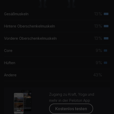
13%
Gesäßmuskeln
Terti
Musk
13%
Hintere Oberschenkelmuskeln
Terti
Musk
13%
Vordere Oberschenkelmuskeln
Terti
Musk
9%
Core
Seku
Musk
9%
Hüften
Seku
Musk
43%
Andere
Zugang zu Kraft, Yoga und
mehr in der Peloton App
Kostenlos testen