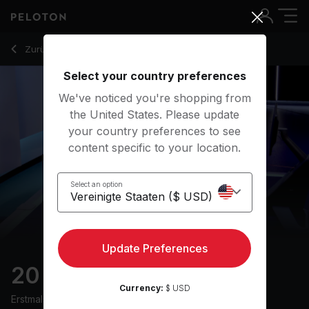
20 Min Tabata Row with Electronic Music - Alex Karwoski
Zurück zu Ruderkurse
Zurück
Kostenlos testen
Select your country preferences
We've noticed you're shopping from
the United States. Please update
your country preferences to see
content specific to your location.
Select an option
Update Preferences
20 min Tabata Row
Currency:
$ USD
Erstmals ausgestrahlt am
13/3/24