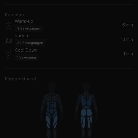
Gorgon City, Raphaella
Kursplan
Voices Original Mix
Warm-up
Pelari
6 min
9
Bewegungen
Rudern
yes, and?
13 min
32
Bewegungen
Ariana Grande
Cool Down
1 min
1
Bewegung
Körperaktivität