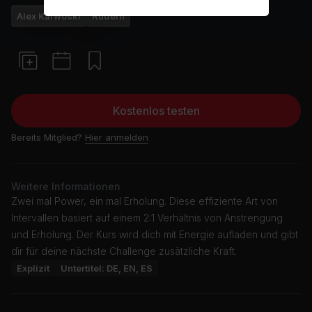
Alex Karwoski
Rudern
Kostenlos testen
Bereits Mitglied?
Hier anmelden
Weitere Informationen
Zwei mal Power, ein mal Erholung. Diese effiziente Art von
Intervallen basiert auf einem 2:1 Verhältnis von Anstrengung
und Erholung. Der Kurs wird dich mit Energie aufladen und gibt
dir für deine nächste Challenge zusätzliche Kraft.
Explizit
Untertitel: DE, EN, ES