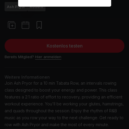
Ash Pryor
Rudern
Kostenlos testen
Bereits Mitglied?
Hier anmelden
Weitere Informationen
Join Ash Pryor for a 10 min Tabata Row, an intervals rowing
class designed to boost your energy and power. This class
features a 2:1 ratio of effort to recovery, providing an efficient
workout experience. You'll be working your glutes, hamstrings,
and quads throughout the session. Enjoy the rhythm of R&B
music as you row your way to the next challenge. Get ready to
row with Ash Pryor and make the most of every minute.