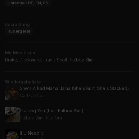
Untertitel: DE, EN, ES
Ausrüstung
Rudergerät
Mit Musik von
Drake, Disclosure, Travis Scott, Fatboy Slim
Wiedergabeliste
She's A Bad Mama Jama (She's Built, She's Stacked) (Single Version)
Carl Carlton
Praising You (feat. Fatboy Slim)
Fatboy Slim, Rita Ora
If U Need It