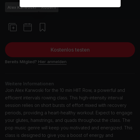
Alex Karwoski
Rudern
Kostenlos testen
Bereits Mitglied?
Hier anmelden
Weitere Informationen
Join Alex Karwoski for the 10 min HIIT Row, a powerful and
efficient intervals rowing class. This high-intensity interval
session relies on short bursts of effort mixed with recovery
periods, providing a heart-healthy workout. Expect to engage
your glutes, hamstrings, and quads throughout the class. The
pop music genre will keep you motivated and energized. This
class is designed to give you a boost of energy and