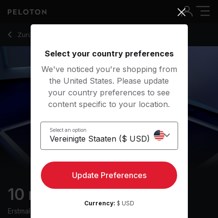
10 Min HIIT Row with Descending Recovery - Alex Karwoski
Zurück zu Ruderkurse
Zurück
Kostenlos testen
Select your country preferences
We've noticed you're shopping from
the United States. Please update
your country preferences to see
content specific to your location.
Select an option
Update Preferences
10 min HIIT Row
Currency:
$ USD
Erstmals ausgestrahlt am
10/11/22