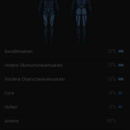
13%
Gesäßmuskeln
Terti
Musk
13%
Hintere Oberschenkelmuskeln
Terti
Musk
13%
Vordere Oberschenkelmuskeln
Terti
Musk
9%
Core
Seku
Musk
9%
Hüften
Seku
Musk
43%
Andere