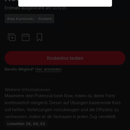
Erstmals ausgestrahlt am
12/11/25
Alex Karwoski
Rudern
Kostenlos testen
Bereits Mitglied?
Hier anmelden
Weitere Informationen
Maximiere dein Potenzial beim Row, indem du deine Form
kontinuierlich steigerst. Dieser auf Übungen basierende Kurs
soll helfen, Verletzungen vorzubeugen und die Effizienz zu
verbessern, indem er dir Vertrauen in jeden Zug vermittelt.
Untertitel: DE, EN, ES