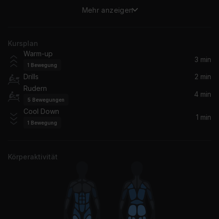
Mehr anzeigen
Relax
Frankie Goes To Hollywood
Kursplan
Relax
Warm-up
Sie7e
3 min
1
Bewegung
Drills
2 min
Rudern
4 min
5
Bewegungen
Cool Down
1 min
1
Bewegung
Körperaktivität