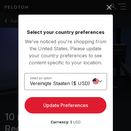
10 min Form & Drills: The Recovery
Zurück zu Ruderkurse
Zurück
Kostenlos testen
Select your country preferences
We've noticed you're shopping from
the United States. Please update
your country preferences to see
content specific to your location.
Select an option
Update Preferences
10 min Form & Drills: The
Currency:
$ USD
Recovery