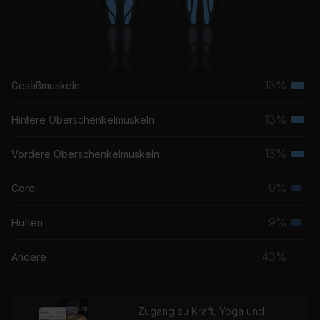
13%
Gesäßmuskeln
Terti
Musk
13%
Hintere Oberschenkelmuskeln
Terti
Musk
13%
Vordere Oberschenkelmuskeln
Terti
Musk
9%
Core
Seku
Musk
9%
Hüften
Seku
Musk
43%
Andere
Zugang zu Kraft, Yoga und