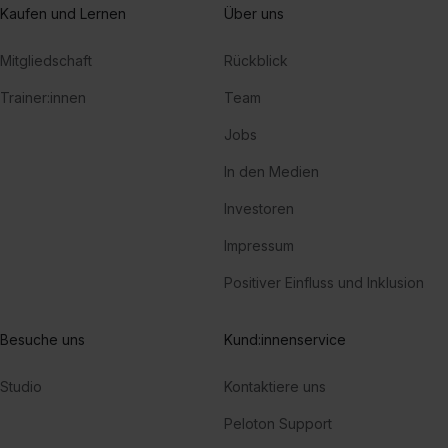
Kaufen und Lernen
Über uns
Scylla
Mitgliedschaft
Rückblick
RL Grime
Trainer:innen
Team
Jobs
In den Medien
Investoren
Impressum
Positiver Einfluss und Inklusion
Besuche uns
Kund:innenservice
Studio
Kontaktiere uns
Peloton Support