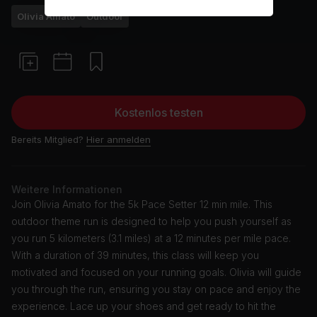
Olivia Amato
Outdoor
Kostenlos testen
Bereits Mitglied?
Hier anmelden
Weitere Informationen
Join Olivia Amato for the 5k Pace Setter 12 min mile. This
outdoor theme run is designed to help you push yourself as
you run 5 kilometers (3.1 miles) at a 12 minutes per mile pace.
With a duration of 39 minutes, this class will keep you
motivated and focused on your running goals. Olivia will guide
you through the run, ensuring you stay on pace and enjoy the
experience. Lace up your shoes and get ready to hit the