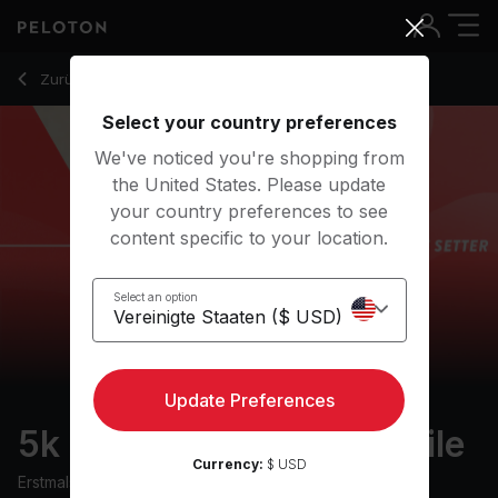
5k Pace Setter: 12 min mile
Zurück zu Outdoor-Kurse
Zurück
Kostenlos testen
Select your country preferences
We've noticed you're shopping from
the United States. Please update
your country preferences to see
content specific to your location.
Select an option
Update Preferences
5k Pace Setter: 12 min mile
Currency:
$ USD
Erstmals ausgestrahlt am
23/11/22