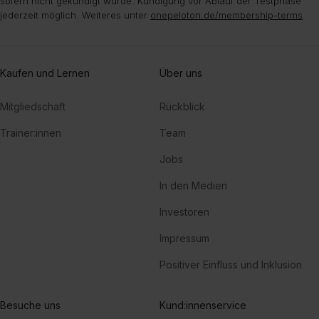
sofern nicht gekündigt wurde. Kündigung vor Ablauf der Testphase
jederzeit möglich. Weiteres unter
onepeloton.de/membership-terms
.
Kaufen und Lernen
Über uns
Mitgliedschaft
Rückblick
Trainer:innen
Team
Jobs
In den Medien
Investoren
Impressum
Positiver Einfluss und Inklusion
Besuche uns
Kund:innenservice