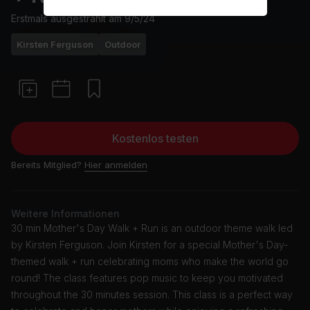
Erstmals ausgestrahlt am
9/5/24
Kirsten Ferguson
Outdoor
Kostenlos testen
Bereits Mitglied?
Hier anmelden
Weitere Informationen
30 min Mother's Day Walk + Run is an outdoor theme walk led
by Kirsten Ferguson. Join Kirsten for a special Mother's Day-
themed walk + run celebrating moms who make the world go
round! The class features pop music to keep you motivated
throughout the 30 minutes session. This class is a perfect way