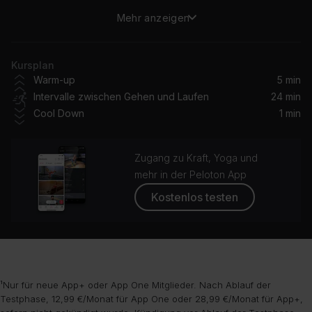
Mehr anzeigen
Don't Forget Who You Are
Common, PJ
Kursplan
Love Like This
Warm-up
5 min
Lauren Daigle
Intervalle zwischen Gehen und Laufen
24 min
Cool Down
1 min
Superwoman
Alicia Keys
Zugang zu Kraft, Yoga und
Because You Loved Me (Theme from "Up Close and Personal")
mehr in der Peloton App
Céline Dion, Celine Dion
Kostenlos testen
Blue (feat. Blue Ivy)
Beyoncé, Blue Ivy
¹Nur für neue App+ oder App One Mitglieder. Nach Ablauf der
Testphase, 12,99 €/Monat für App One oder 28,99 €/Monat für App+,