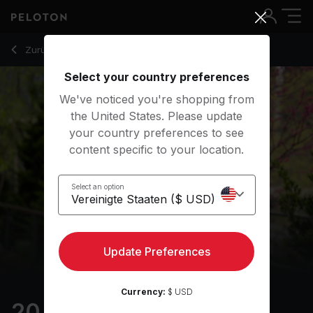
20 Min Intervals Run with Pop Music - Becs Gentry
Zurück zu Outdoor-Kurse
Zurück
Kostenlos testen
Select your country preferences
We've noticed you're shopping from
the United States. Please update
your country preferences to see
content specific to your location.
Select an option
Update Preferences
Currency:
$ USD
20 min Intervals Run