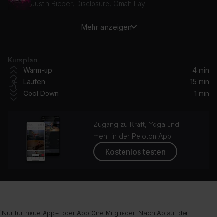
Justin Bieber, Disclosure, Omah Lay
Mehr anzeigen
Things We Do For Love
Kylie Minogue
Kursplan
Angel Eyes
Warm-up
4 min
ÁSDÍS
Laufen
15 min
Cool Down
1 min
Titanium (feat. Sia)
David Guetta, Sia
Zugang zu Kraft, Yoga und
How Does It Feel
mehr in der Peloton App
Tom Grennan
Kostenlos testen
¹Nur für neue App+ oder App One Mitglieder. Nach Ablauf der