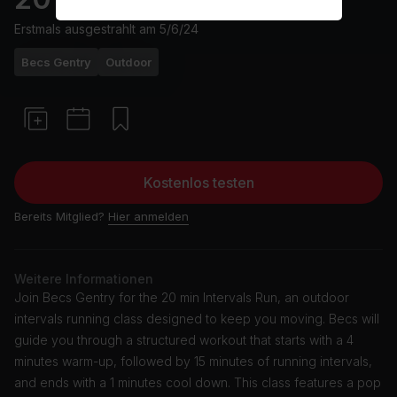
Erstmals ausgestrahlt am
5/6/24
Becs Gentry
Outdoor
Kostenlos testen
Bereits Mitglied?
Hier anmelden
Weitere Informationen
Join Becs Gentry for the 20 min Intervals Run, an outdoor
intervals running class designed to keep you moving. Becs will
guide you through a structured workout that starts with a 4
minutes warm-up, followed by 15 minutes of running intervals,
and ends with a 1 minutes cool down. This class features a pop