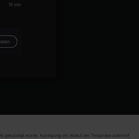
10 min
esten
ht gekündigt wurde. Kündigung vor Ablauf der Testphase jederzeit