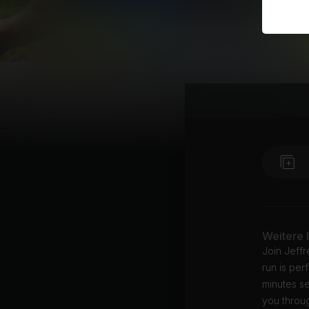
Weitere 
Join Jeff
run is per
minutes s
you throug