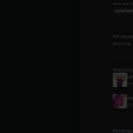
miss out o
Untertitel
Mit Musi
Beyoncé, B
Wiederga
Lo
Be
Ju
Br
Kursplan