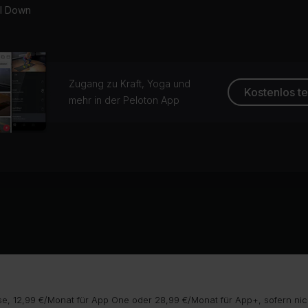
l Down
Zugang zu Kraft, Yoga und
Kostenlos t
mehr in der Peloton App
e, 12,99 €/Monat für App One oder 28,99 €/Monat für App+, sofern nic