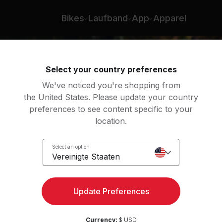
Bikes
Laufband
App
Apparel
Select your country preferences
We've noticed you're shopping from
the United States. Please update your country
preferences to see content specific to your
location.
wn
Select an option
Vereinigte Staaten
Update Preferences
Currency:
$ USD