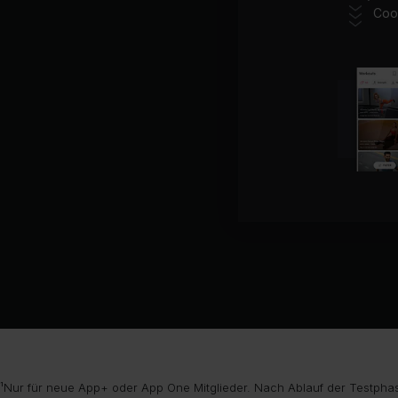
Coo
¹Nur für neue App+ oder App One Mitglieder. Nach Ablauf der Testphas