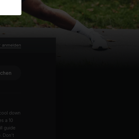
r anmelden
ichen
 cool down
es a 10
ll guide
. Don't