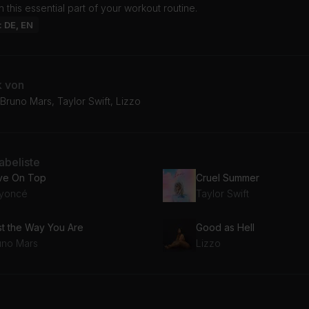
n this essential part of your workout routine.
: DE, EN
k von
runo Mars, Taylor Swift, Lizzo
beliste
ve On Top
Cruel Summer
yoncé
Taylor Swift
st the Way You Are
Good as Hell
uno Mars
Lizzo