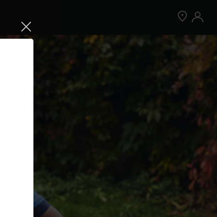
Jetzt Peloton App kostenlos testen
Kostenlos testen
Nur für Neukund:innen der App. Weitere
Bedingungen gelten.¹