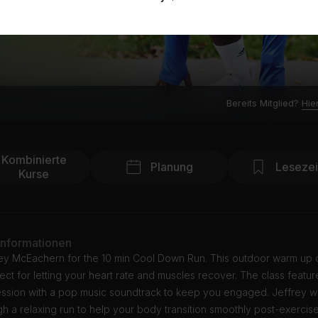
Bereits Mitglied?
Hie
Kombinierte
Planung
Leseze
Kurse
Informationen
rey McEachern for the 10 min Cool Down Run. This outdoor warm up
fect for letting your heart rate and muscles recover. The class featur
ession with a pop music soundtrack to keep you engaged. Jeffrey wi
h a relaxing run to help your body transition smoothly post-exercise