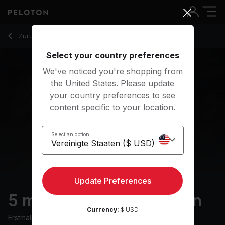
5 Min Relaxing Meditation with Soundtracks - Anna Greenber
Zurück zu Meditationskurse
Zurück
Kostenlos testen
Select your country preferences
We've noticed you're shopping from
the United States. Please update
your country preferences to see
content specific to your location.
Select an option
Update Preferences
5 min Relaxing Meditation
Currency:
$ USD
Erstmals ausgestrahlt am
16/7/24