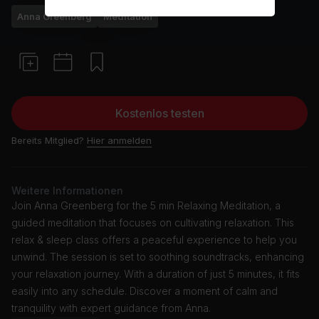
Anna Greenberg
Meditation
Kostenlos testen
Bereits Mitglied?
Hier anmelden
Weitere Informationen
Join Anna Greenberg for the 5 min Relaxing Meditation, a
guided meditation that focuses on cultivating relaxation. This
relax & sleep class offers a peaceful experience to help you
unwind. The session is set to soothing soundtracks, enhancing
your relaxation journey. With a duration of just 5 minutes, it fits
easily into any schedule. Discover a moment of calm and
tranquility with expert guidance from Anna.