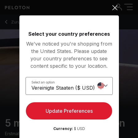
5 Min Empathy Meditation with Classical Music - Mariana Fe
Zurück zu Meditationskurse
Zurück
Kostenlos testen
Select your country preferences
We've noticed you're shopping from
the United States. Please update
your country preferences to see
content specific to your location.
Select an option
Update Preferences
5 min Empathy Meditation
Currency:
$ USD
Erstmals ausgestrahlt am
12/6/24