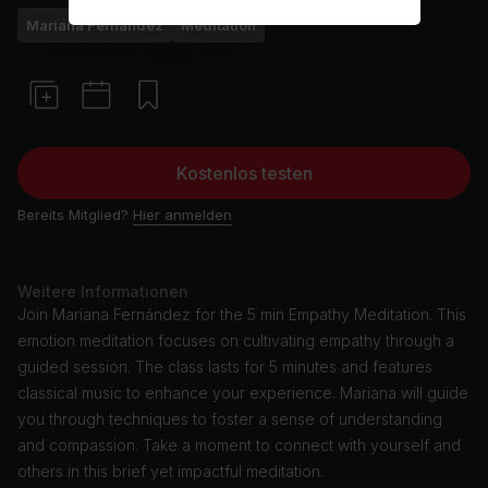
Mariana Fernández
Meditation
Kostenlos testen
Bereits Mitglied?
Hier anmelden
Weitere Informationen
Join Mariana Fernández for the 5 min Empathy Meditation. This
emotion meditation focuses on cultivating empathy through a
guided session. The class lasts for 5 minutes and features
classical music to enhance your experience. Mariana will guide
you through techniques to foster a sense of understanding
and compassion. Take a moment to connect with yourself and
others in this brief yet impactful meditation.