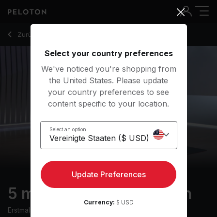
5 Min Calming Meditation with Relaxation Focus - Cody Rigs
Zurück zu Meditationskurse
Zurück
Kostenlos testen
Select your country preferences
We've noticed you're shopping from
the United States. Please update
your country preferences to see
content specific to your location.
Select an option
Update Preferences
5 min Calming Meditation
Currency:
$ USD
Erstmals ausgestrahlt am
5/11/21