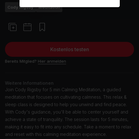
Cody Rigsby
Meditation
Kostenlos testen
Bereits Mitglied?
Hier anmelden
Weitere Informationen
Join Cody Rigsby for 5 min Calming Meditation, a guided
meditation that focuses on cultivating calmness. This relax &
sleep class is designed to help you unwind and find peace.
With Cody's guidance, you'll be able to center yourself and
achieve a state of tranquility. The session lasts for 5 minutes,
making it easy to fit into any schedule. Take a moment to relax
and reset with this calming meditation experience.