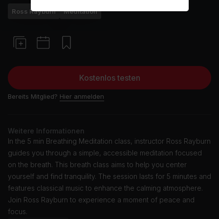
Ross Rayburn
Meditation
Kostenlos testen
Bereits Mitglied?
Hier anmelden
Weitere Informationen
In the 5 min Breathing Meditation class, instructor Ross Rayburn
guides you through a simple, accessible meditation focused
on the breath. This breath class aims to help you center
yourself and find tranquility. The session lasts for 5 minutes and
features classical music to enhance the calming atmosphere.
Join Ross Rayburn to experience a moment of peace and
focus.