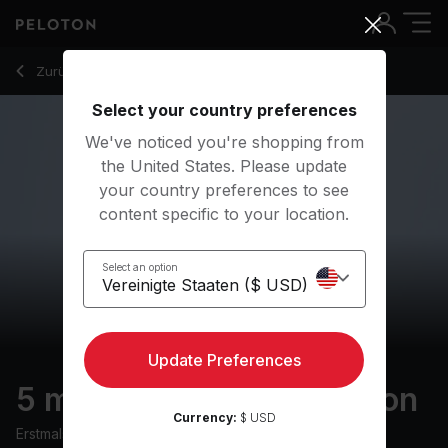
5 Min Breathing Meditation with Classical Music - Ross Rayb
Zurück zu Meditationskurse
Zurück
Kostenlos testen
Select your country preferences
We've noticed you're shopping from
the United States. Please update
your country preferences to see
content specific to your location.
Select an option
Update Preferences
5 min Breathing Meditation
Currency:
$ USD
Erstmals ausgestrahlt am
14/12/23