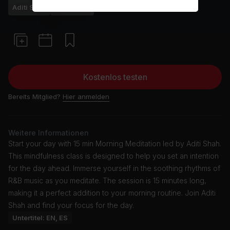
Aditi Shah
Meditation
Kostenlos testen
Bereits Mitglied?
Hier anmelden
Weitere Informationen
Start your day with 15 min Morning Meditation led by Aditi Shah.
This mindfulness class is designed to help you set an intention
for the day ahead. Immerse yourself in the soothing rhythms of
R&B music as you meditate. The session is 15 minutes long,
making it a perfect addition to your morning routine. Join Aditi
Shah and find your focus for the day.
Untertitel: EN, ES