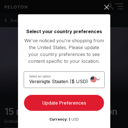
15 Min Morning Meditation with R&B Music - Aditi Shah
Zurück zu Meditationskurse
Zurück
Kostenlos testen
Select your country preferences
We've noticed you're shopping from
the United States. Please update
your country preferences to see
content specific to your location.
Select an option
Update Preferences
15 min Morning Meditation
Currency:
$ USD
Erstmals ausgestrahlt am
5/2/24