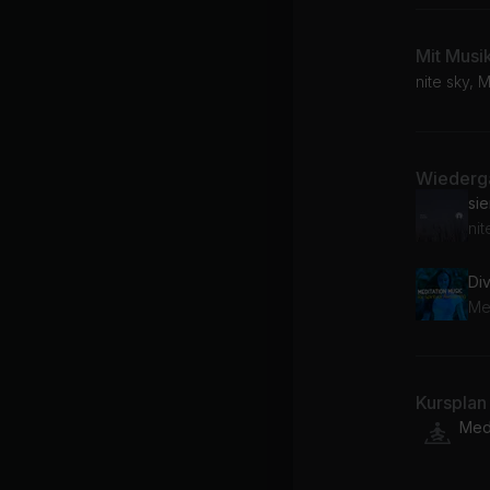
Mit Musi
nite sky, 
Wiederga
sie
nit
Div
Me
Kursplan
Medi