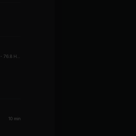
constellations (73.9 Hz L - 76.8 Hz R)
10 min