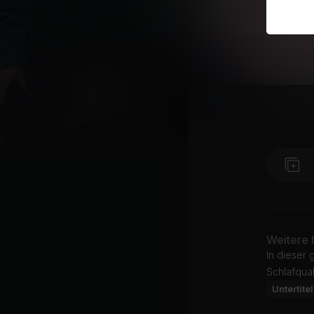
Weitere 
In dieser 
Schlafqual
Untertitel