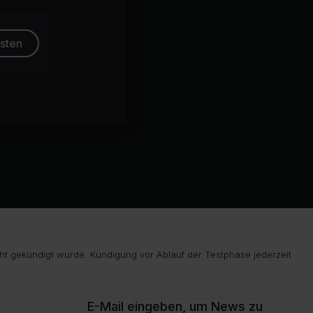
esten
ht gekündigt wurde. Kündigung vor Ablauf der Testphase jederzeit
E-Mail eingeben, um News zu