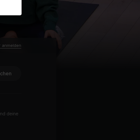
r anmelden
ichen
und deine