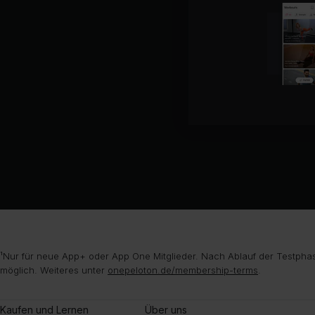
¹Nur für neue App+ oder App One Mitglieder. Nach Ablauf der Testphas
möglich. Weiteres unter
onepeloton.de/membership-terms
.
Kaufen und Lernen
Über uns