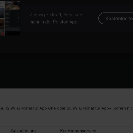
Zugang zu Kraft, Yoga und
Kostenlos t
mehr in der Peloton App
e, 12,99 €/Monat für App One oder 28,99 €/Monat für App+, sofern nic
Besuche uns
Kund:innenservice