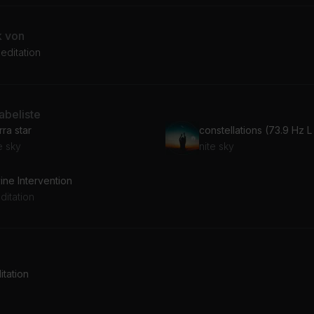
k von
Meditation
beliste
rra star
e sky
nite sky
ine Intervention
ditation
tation