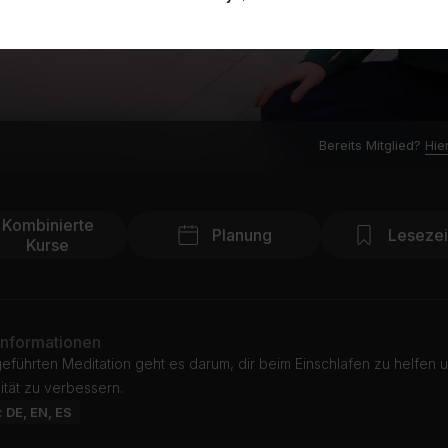
Bereits Mitglied?
Hie
Kombinierte
Planung
Leseze
Kurse
Informationen
geführten Meditation geht es darum, dir beim Einschlafen zu helfen 
ität zu verbessern.
: DE, EN, ES