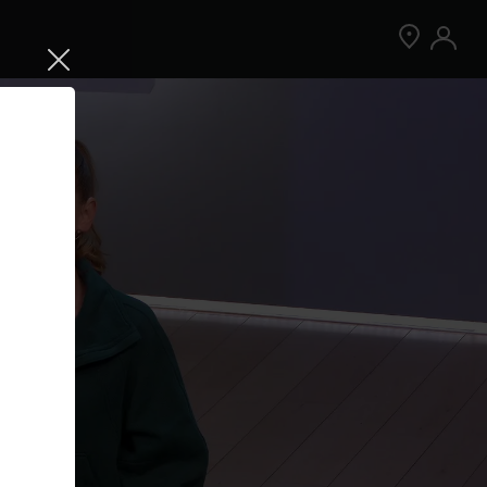
Jetzt Peloton App kostenlos testen
Kostenlos testen
Nur für Neukund:innen der App. Weitere
Bedingungen gelten.¹